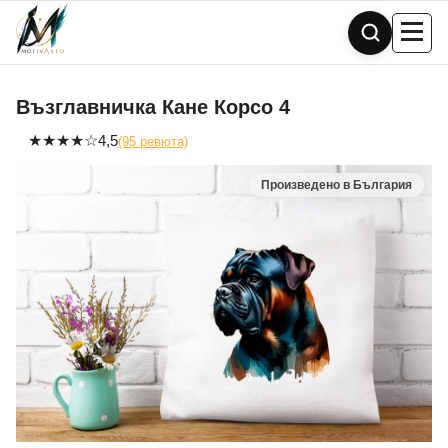
Skip
to
content
Възглавничка Кане Корсо 4
★
★
★
★
☆
4,5
(95 ревюта)