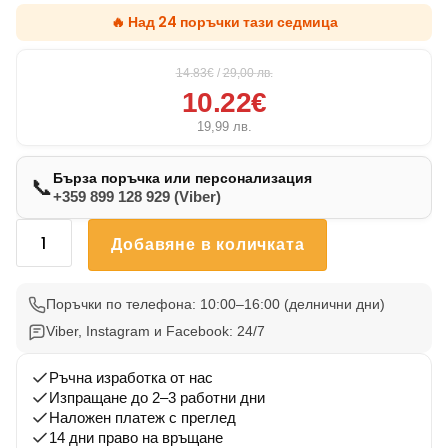
🔥 Над 24 поръчки тази седмица
14.83€
/
29,00
лв.
10.22€
19,99
лв.
Бърза поръчка или персонализация
📞
+359 899 128 929 (Viber)
количество
Добавяне в количката
за
Възглавничка
Кане
Поръчки по телефона: 10:00–16:00 (делнични дни)
Корсо
Viber, Instagram и Facebook: 24/7
4
Ръчна изработка от нас
Изпращане до 2–3 работни дни
Наложен платеж с преглед
14 дни право на връщане