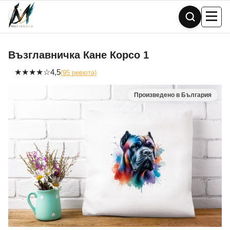
Skip
to
content
Възглавничка Кане Корсо 1
★
★
★
★
☆
4,5
(95 ревюта)