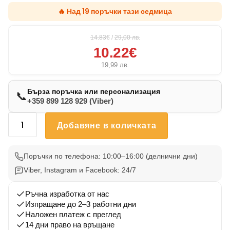
🔥 Над 19 поръчки тази седмица
14.83€
/
29,00
лв.
10.22€
19,99
лв.
Бърза поръчка или персонализация
📞
+359 899 128 929 (Viber)
количество
Добавяне в количката
за
Възглавничка
Кане
Поръчки по телефона: 10:00–16:00 (делнични дни)
Корсо
Viber, Instagram и Facebook: 24/7
1
Ръчна изработка от нас
Изпращане до 2–3 работни дни
Наложен платеж с преглед
14 дни право на връщане