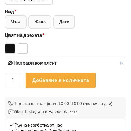
Вид
*
Мъж
Жена
Дете
Цвят на дрехата
*
🎁 Направи комплект
+
количество
Добавяне в количката
за
Тениска
bmw
Жълто
Поръчки по телефона: 10:00–16:00 (делнични дни)
Viber, Instagram и Facebook: 24/7
Ръчна изработка от нас
Изпращане до 2–3 работни дни