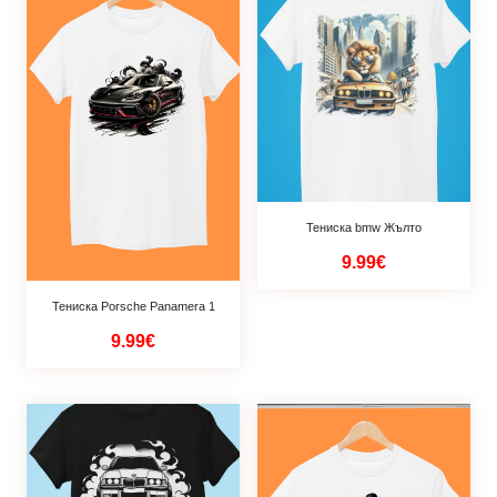
Тениска bmw Жълто
9.99€
Тениска Porsche Panamera 1
9.99€