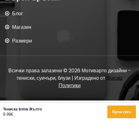
Блог
Магазин
Размери
Всички права запазени © 2026 Мотиварто дизайни -
тениски, суичъри, блузи | Изградено от
Blacatz
Политики
Тениска bmw Жълто
Купи сега
9.99€