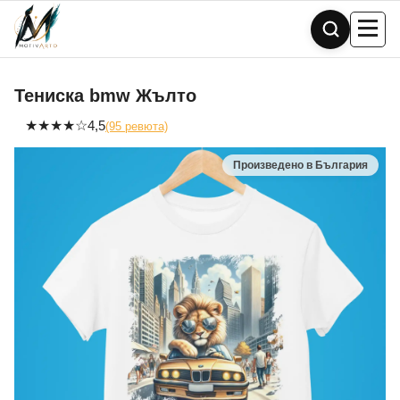
Skip
to
content
Тениска bmw Жълто
★
★
★
★
☆
4,5
(95 ревюта)