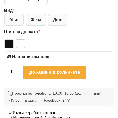
Вид
*
Мъж
Жена
Дете
Цвят на дрехата
*
🎁 Направи комплект
+
количество
Добавяне в количката
за
Тениска
bmw
Е60
Поръчки по телефона: 10:00–16:00 (делнични дни)
Син
Viber, Instagram и Facebook: 24/7
Ръчна изработка от нас
Изпращане до 2–3 работни дни