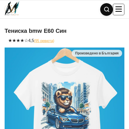
Skip
to
content
Тениска bmw Е60 Син
★
★
★
★
☆
4,5
(95 ревюта)