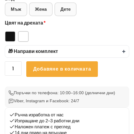
Мъж
Жена
Дете
Цвят на дрехата
*
🎁 Направи комплект
+
количество
Добавяне в количката
за
Черна
Тениска
bmw
Поръчки по телефона: 10:00–16:00 (делнични дни)
G30
Viber, Instagram и Facebook: 24/7
Ръчна изработка от нас
Изпращане до 2–3 работни дни
Наложен платеж с преглед
14 дни право на връщане