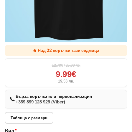
🔥 Над 22 поръчки тази седмица
12.78€
/
25,00
лв.
9.99€
19,53
лв.
Бърза поръчка или персонализация
📞
+359 899 128 929 (Viber)
Таблица с размери
Вид
*