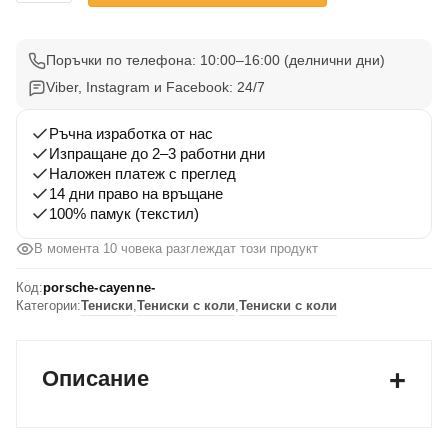
Тениска
Porsche
Cayenne
Поръчки по телефона: 10:00–16:00 (делнични дни)
Viber, Instagram и Facebook: 24/7
Ръчна изработка от нас
Изпращане до 2–3 работни дни
Наложен платеж с преглед
14 дни право на връщане
100% памук (текстил)
В момента 10 човека разглеждат този продукт
Код:
porsche-cayenne-
Категории:
Тениски
,
Тениски с коли
,
Тениски с коли
Описание