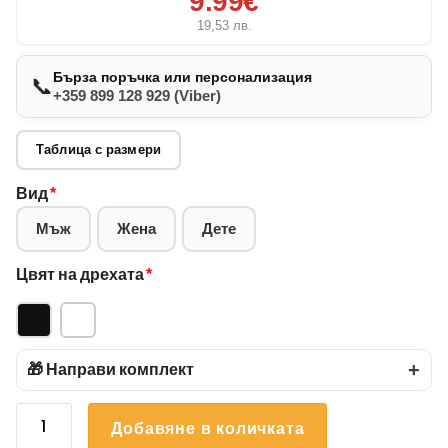
9.99€
19,53
лв.
Бърза поръчка или персонализация
📞
+359 899 128 929 (Viber)
Таблица с размери
Вид
*
Мъж
Жена
Дете
Цвят на дрехата
*
🎁 Направи комплект
+
количество
Добавяне в количката
за