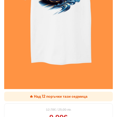
🔥 Над 12 поръчки тази седмица
12.78€
/
25,00
лв.