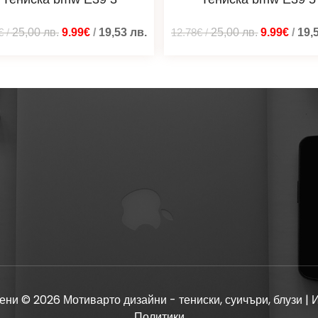
€
/
25,00
лв.
9.99€
/
19,53
лв.
12.78€
/
25,00
лв.
9.99€
/
19,
ени © 2026 Мотиварто дизайни - тениски, суичъри, блузи | 
Политики