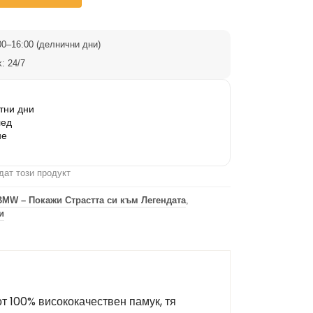
0–16:00 (делнични дни)
: 24/7
тни дни
лед
не
дат този продукт
BMW – Покажи Страстта си към Легендата
,
и
т 100% висококачествен памук, тя