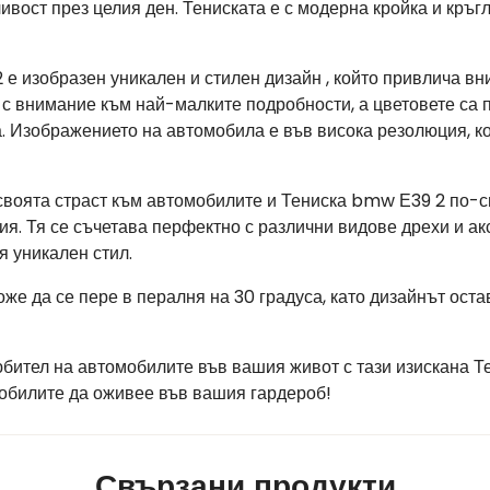
ост през целия ден. Тениската е с модерна кройка и кръгл
е изобразен уникален и стилен дизайн , който привлича вн
с внимание към най-малките подробности, а цветовете са п
. Изображението на автомобила е във висока резолюция, к
своята страст към автомобилите и Тениска bmw Е39 2 по-сп
ия. Тя се съчетава перфектно с различни видове дрехи и ак
я уникален стил.
оже да се пере в пералня на 30 градуса, като дизайнът ост
юбител на автомобилите във вашия живот с тази изискана 
мобилите да оживее във вашия гардероб!
Свързани продукти