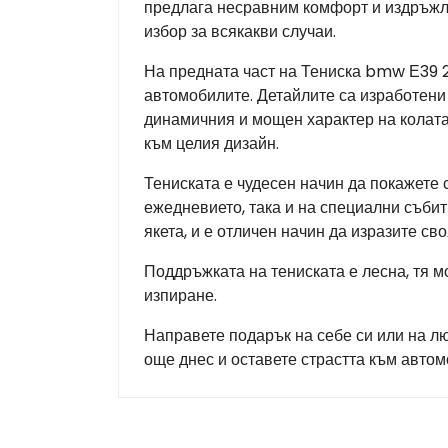
предлага несравним комфорт и издръжлив
избор за всякакви случаи.
На предната част на Тениска bmw Е39 2 
автомобилите. Детайлите са изработени 
динамичния и мощен характер на колата
към целия дизайн.
Тениската е чудесен начин да покажете 
ежедневието, така и на специални събит
якета, и е отличен начин да изразите сво
Поддръжката на тениската е лесна, тя м
изпиране.
Направете подарък на себе си или на л
още днес и оставете страстта към авто