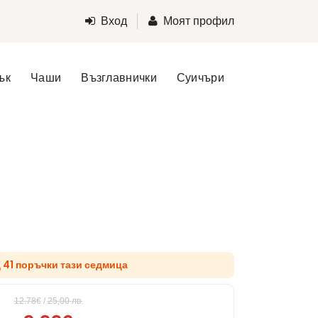
Вход
Моят профил
ък
Чаши
Възглавнички
Суичъри
д 41 поръчки тази седмица
12.78€
/
25,00
лв.