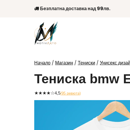
Skip
Безплатна доставка над 99лв.
to
content
/
/
/
Начало
Магазин
Тениски
Унисекс диза
Тениска bmw Е
★
★
★
★
☆
4,5
(95 ревюта)