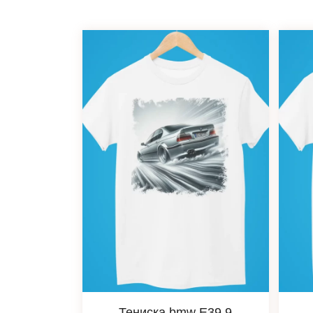
Тениска bmw Е39 9