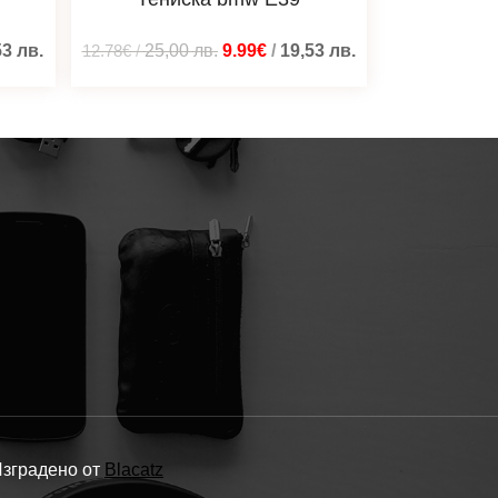
53
лв.
12.78€
/
25,00
лв.
9.99€
/
19,53
лв.
Изградено от
Blacatz