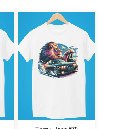
Тениска bmw Е39