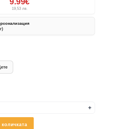
9.99€
19,53
лв.
ерсонализация
r)
Дете
+
 количката