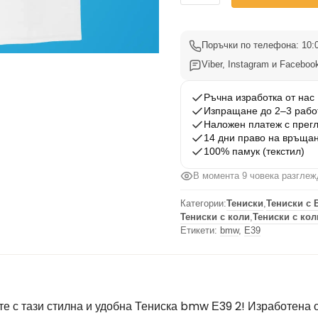
Тениска
bmw
Е39
Поръчки по телефона: 10:0
2
Viber, Instagram и Facebook
Ръчна изработка от нас
Изпращане до 2–3 рабо
Наложен платеж с прег
14 дни право на връща
100% памук (текстил)
В момента 9 човека разглеж
Категории:
Тениски
,
Тениски с 
Тениски с коли
,
Тениски с кол
Етикети:
bmw
,
Е39
е с тази стилна и удобна Тениска bmw Е39 2! Изработена о