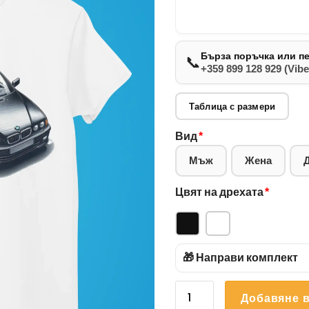
Бърза поръчка или п
📞
+359 899 128 929 (Vibe
Таблица с размери
Вид
*
Мъж
Жена
Цвят на дрехата
*
🎁 Направи комплект
количество
Добавяне в
за