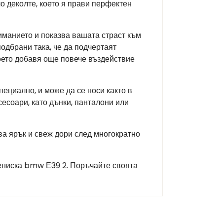
о деколте, което я прави перфектен
иманието и показва вашата страст към
одбрани така, че да подчертаят
оето добавя още повече въздействие
ециално, и може да се носи както в
сесоари, като дънки, панталони или
ава ярък и свеж дори след многократно
Тениска bmw Е39 2. Поръчайте своята