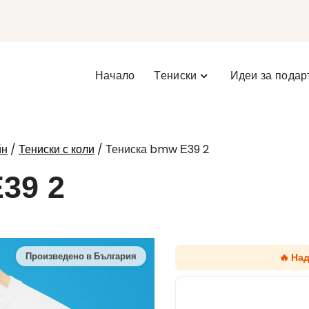
Начало
Тениски
Идеи за подар
/
/ Тениска bmw Е39 2
йн
Тениски с коли
39 2
🔥 На