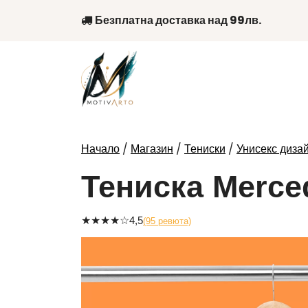
Skip
Безплатна доставка над 99лв.
to
content
/
/
/
Начало
Магазин
Тениски
Унисекс диза
Тениска Merce
★
★
★
★
☆
4,5
(95 ревюта)