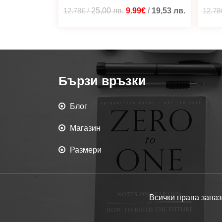
12.78€
/
25,00
лв.
9.99€
/
19,53
лв.
12.78
Бързи връзки
Блог
Магазин
Размери
Всички права запаз