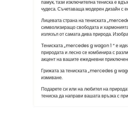
памук, тази изключителна тениска е вдъ
чудеса. Съчетаваща модерен дизайн с ес
Лицевата страна на тениската „mercede
символизиращо свободата и хармонията 
излязъл от самата дива природа. Изобр
Тениската „mercedes g wagon 1 “ е иде
природата и лесно се комбинира с различ
акцент на вашите ежедневни приключени
Грижата за тениската „mercedes g wago
измиване.
Подарете си или на любител на природа
тениска да направи вашата връзка с пр