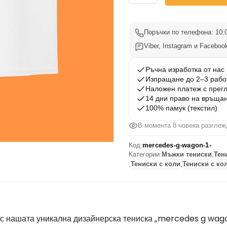
Тениска
Mercedes
G
Поръчки по телефона: 10:0
Wagon
Viber, Instagram и Facebook
1
Ръчна изработка от нас
Изпращане до 2–3 рабо
Наложен платеж с прег
14 дни право на връща
100% памук (текстил)
В момента 8 човека разглеж
Код:
mercedes-g-wagon-1-
Категории:
Мъжки тениски
,
Тен
,
Тениски с коли
,
Тениски с ко
с нашата уникална дизайнерска тениска „mercedes g wagon