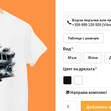
Бърза поръчка или п
📞
+359 899 128 929 (Vibe
Таблица с размери
Вид
*
Мъж
Жена
Цвят на дрехата
*
🎁 Направи комплект
количество
Добавяне в
за