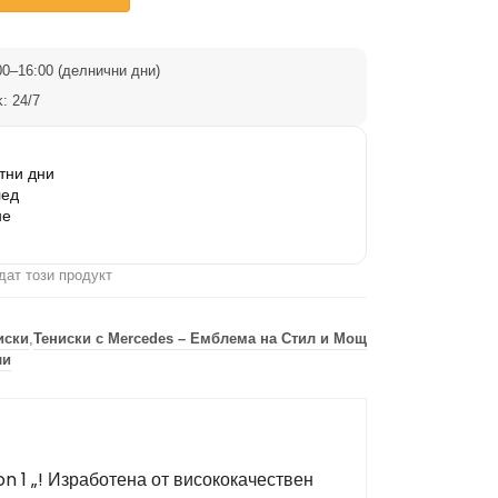
0–16:00 (делнични дни)
: 24/7
тни дни
лед
не
дат този продукт
иски
,
Тениски с Mercedes – Емблема на Стил и Мощ
ли
 1 „! Изработена от висококачествен