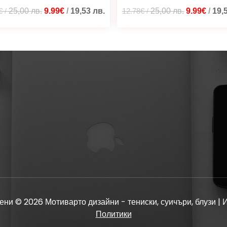
€
/
25,00
лв.
9.99€
/
19,53
лв.
12.78€
/
25,00
лв.
9.99€
/
19,
ени © 2026 Мотиварто дизайни - тениски, суичъри, блузи | 
Политики