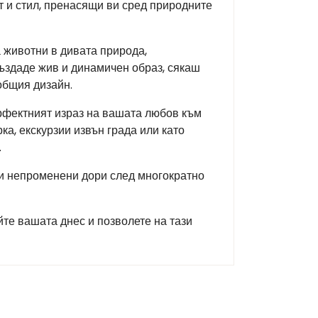
т и стил, пренасящи ви сред природните
 животни в дивата природа,
ъздаде жив и динамичен образ, сякаш
общия дизайн.
ерфектният израз на вашата любов към
ка, екскурзии извън града или като
.
 и непроменени дори след многократно
те вашата днес и позволете на тази