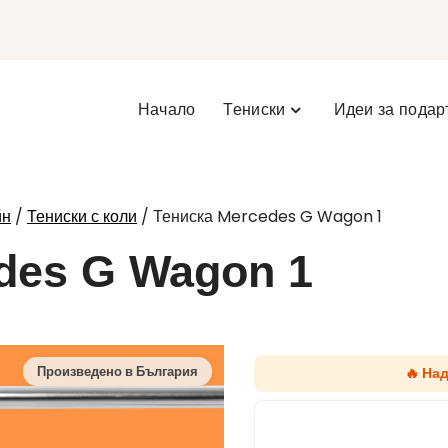
Начало
Тениски
Идеи за подар
/
/ Тениска Mercedes G Wagon 1
йн
Тениски с коли
des G Wagon 1
🔥 На