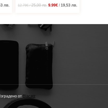
53
лв.
12.78€
/
25,00
лв.
9.99€
/
19,53
лв.
Изградено от
Blacatz