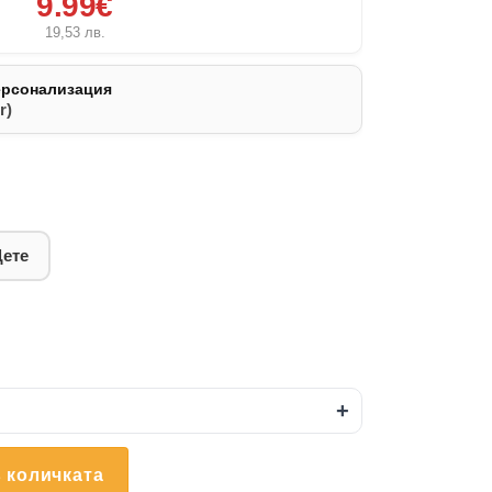
9.99€
19,53
лв.
ерсонализация
r)
Дете
+
 количката