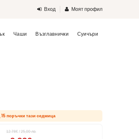
Вход
Моят профил
ък
Чаши
Възглавнички
Суичъри
д 15 поръчки тази седмица
12.78€
/
25,00
лв.