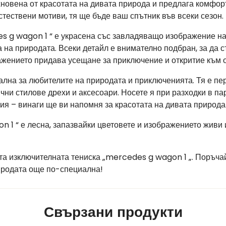
хновена от красотата на дивата природа и предлага комфор
тествени мотиви, тя ще бъде ваш спътник във всеки сезон.
s g wagon 1 “ е украсена със завладяващо изображение на
на природата. Всеки детайл е внимателно подбран, за да с
ажението придава усещане за приключение и откритие към 
ална за любителите на природата и приключенията. Тя е п
ни стилове дрехи и аксесоари. Носете я при разходки в пар
я – винаги ще ви напомня за красотата на дивата природа
n 1 “ е лесна, запазвайки цветовете и изображението живи
та изключителната тениска „mercedes g wagon 1 „. Поръчай
иродата още по-специална!
Свързани продукти