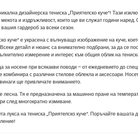
никална дизайнерска тениска „Приятелско куче“! Тази изклю
 мекота и издръжливост, които ще ви служат години наред
 вашия гардероб за всеки сезон.
ко куче“ е украсена с вълнуващо изображение на куче, коет
 Всеки детайл и нюанс са внимателно подбрани, за да се п
пълнително измерение и интерес към общия облик на тениск
а за носене при всякакви поводи – от ежедневието до спец
се комбинира с различни стилове облекла и аксесоари. Нос
 винаги ще привличате вниманието.
 е лесна. Тя е предназначена за машинно пране на температу
ри след многократно измиване.
та лукса на тениска „Приятелско куче“. Поръчайте вашата д
вление!