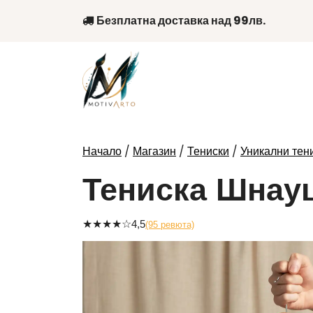
Skip
Безплатна доставка над 99лв.
to
content
/
/
/
Начало
Магазин
Тениски
Уникални тени
Тениска Шнауц
★
★
★
★
☆
4,5
(95 ревюта)