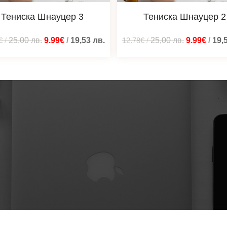
Тениска Шнауцер 3
Тениска Шнауцер 2
€
/
25,00
лв.
9.99€
/
19,53
лв.
12.78€
/
25,00
лв.
9.99€
/
19,