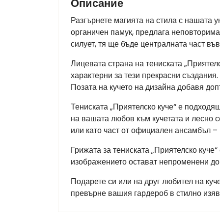
Описание
Разгърнете магията на стила с нашата у
органичен памук, предлага неповторима
силует, тя ще бъде централната част във
Лицевата страна на тениската „Приятелс
характерни за тези прекрасни създания.
Позата на кучето на дизайна добавя до
Тениската „Приятелско куче“ е подходящ
на вашата любов към кучетата и лесно 
или като част от официален ансамбъл –
Грижата за тениската „Приятелско куче“
изображението остават непроменени до
Подарете си или на друг любител на куче
превърне вашия гардероб в стилно изя