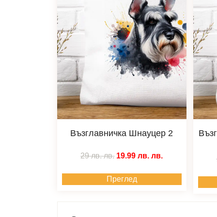
Възглавничка Шнауцер 2
Въз
29 лв.
лв.
19.99 лв.
лв.
Преглед