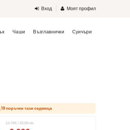
Вход
Моят профил
ък
Чаши
Възглавнички
Суичъри
д 19 поръчки тази седмица
12.78€
/
25,00
лв.