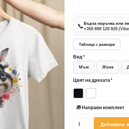
Бърза поръчка или п
📞
+359 899 128 929 (Vibe
Таблица с размери
Вид
*
Мъж
Жена
Цвят на дрехата
*
🎁 Направи комплект
количество
Добавяне в
за