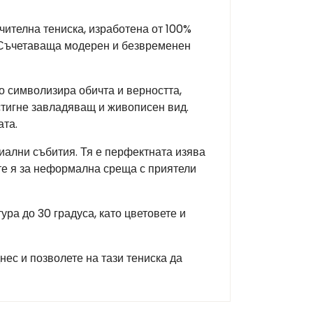
чителна тениска, изработена от 100%
. Съчетаваща модерен и безвременен
о символизира обичта и верността,
остигне завладяващ и живописен вид.
ата.
иални събития. Тя е перфектната изява
ете я за неформална среща с приятели
ра до 30 градуса, като цветовете и
нес и позволете на тази тениска да