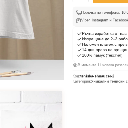
Тениска
Шнауцер
Поръчки по телефона: 10:0
2
Viber, Instagram и Facebook
Ръчна изработка от нас
Изпращане до 2–3 рабо
Наложен платеж с прег
14 дни право на връща
100% памук (текстил)
В момента 11 човека разгле
Код:
teniska-shnaucer-2
Категория:
Уникални тениски с