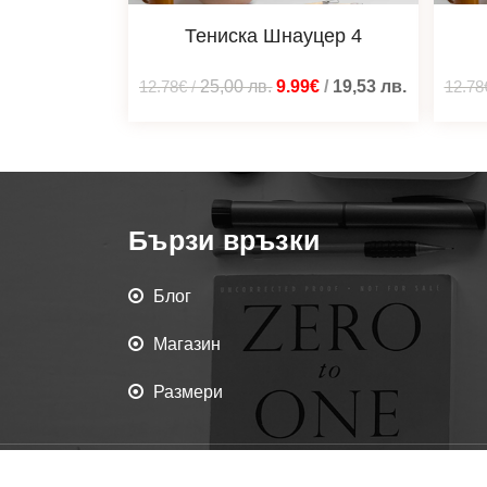
Тениска Шнауцер 4
12.78€
/
25,00
лв.
9.99€
/
19,53
лв.
12.78
Бързи връзки
Блог
Магазин
Размери