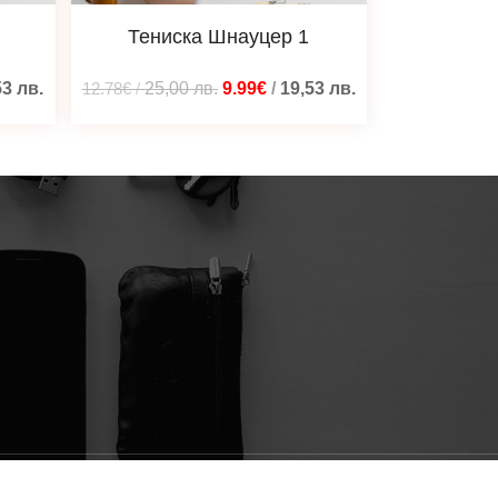
Тениска Шнауцер 1
53
лв.
12.78€
/
25,00
лв.
9.99€
/
19,53
лв.