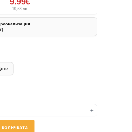
9.99€
19,53
лв.
ерсонализация
r)
Дете
+
 количката