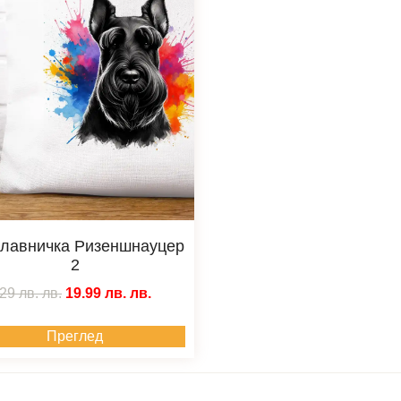
главничка Ризеншнауцер
2
29 лв.
лв.
19.99 лв.
лв.
Преглед