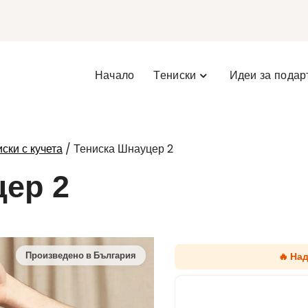
Начало
Тениски
Идеи за подар
/ Тениска Шнауцер 2
ски с кучета
ер 2
🔥 На