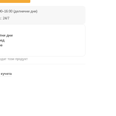
0–16:00 (делнични дни)
: 24/7
тни дни
лед
не
ждат този продукт
 кучета