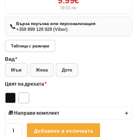
9.99€
19,53
лв.
Бърза поръчка или персонализация
📞
+359 899 128 929 (Viber)
Таблица с размери
Вид
*
Мъж
Жена
Дете
Цвят на дрехата
*
🎁 Направи комплект
+
количество
Добавяне в количката
за