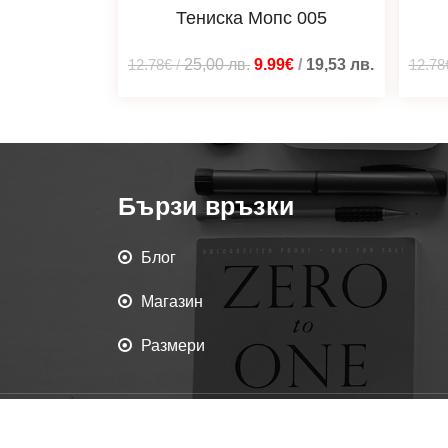
Тениска Мопс 005
12.78€
/
25,00
лв.
9.99€
/
19,53
лв.
12.78
Бързи връзки
Блог
Магазин
Размери
Всички права запаз