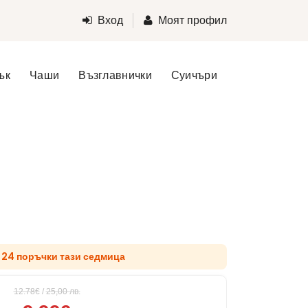
Вход
Моят профил
ък
Чаши
Възглавнички
Суичъри
 24 поръчки тази седмица
12.78€
/
25,00
лв.