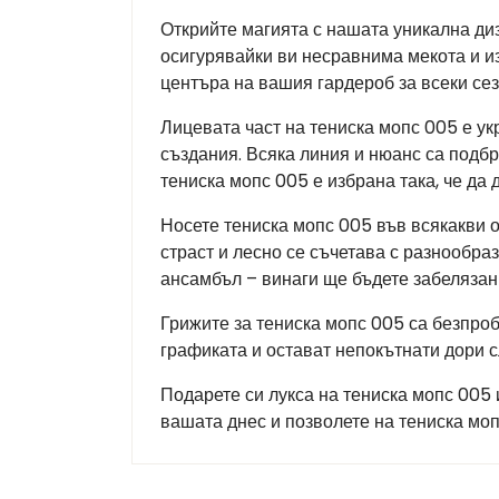
Открийте магията с нашата уникална диз
осигурявайки ви несравнима мекота и из
центъра на вашия гардероб за всеки сез
Лицевата част на тениска мопс 005 е ук
създания. Всяка линия и нюанс са подбр
тениска мопс 005 е избрана така, че да
Носете тениска мопс 005 във всякакви 
страст и лесно се съчетава с разнообра
ансамбъл – винаги ще бъдете забелязан
Грижите за тениска мопс 005 са безпроб
графиката и остават непокътнати дори 
Подарете си лукса на тениска мопс 005 
вашата днес и позволете на тениска мо