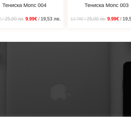
Тениска Мопс 004
Тениска Мопс 003
€
/
25,00
лв.
9.99€
/
19,53
лв.
12.78€
/
25,00
лв.
9.99€
/
19,
ени © 2026 Мотиварто дизайни - тениски, суичъри, блузи | 