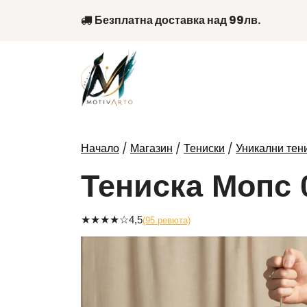
Skip
Безплатна доставка над 99лв.
to
content
/
/
/
Начало
Магазин
Тениски
Уникални тени
Тениска Мопс 
★
★
★
★
☆
4,5
(95 ревюта)