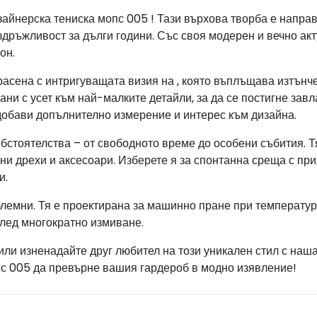
айнерска тениска мопс 005 ! Тази върхова творба е направ
дръжливост за дълги години. Със своя модерен и вечно акту
он.
расена с интригуващата визия на , която въплъщава изтънч
ани с усет към най-малките детайли, за да се постигне зав
 добави допълнително измерение и интерес към дизайна.
обстоятелства – от свободното време до особени събития. 
зни дрехи и аксесоари. Изберете я за спонтанна среща с пр
и.
лемни. Тя е проектирана за машинно пране при температура 
след многократно измиване.
или изненадайте друг любител на този уникален стил с наш
пс 005 да превърне вашия гардероб в модно изявление!