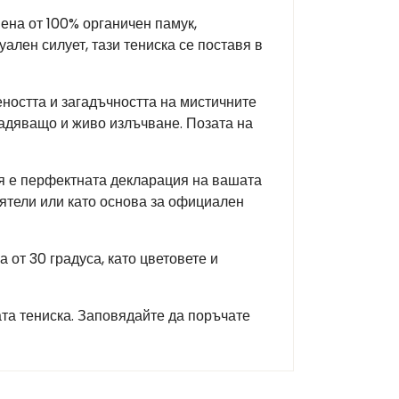
ена от 100% органичен памук,
ален силует, тази тениска се поставя в
еността и загадъчността на мистичните
ладяващо и живо излъчване. Позата на
Тя е перфектната декларация на вашата
иятели или като основа за официален
от 30 градуса, като цветовете и
ата тениска. Заповядайте да поръчате