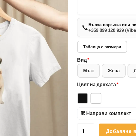
Бърза поръчка или п
📞
+359 899 128 929 (Vibe
Таблица с размери
Вид
*
Мъж
Жена
Цвят на дрехата
*
🎁 Направи комплект
количество
Добавяне в
за