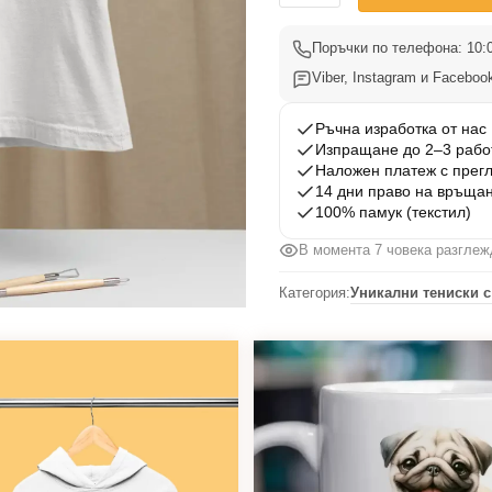
Тениска
Мопс
Поръчки по телефона: 10:0
005
Viber, Instagram и Facebook
Ръчна изработка от нас
Изпращане до 2–3 рабо
Наложен платеж с прег
14 дни право на връща
100% памук (текстил)
В момента 7 човека разглеж
Категория:
Уникални тениски с