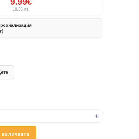
9.99€
19,53
лв.
ерсонализация
r)
Дете
+
 количката