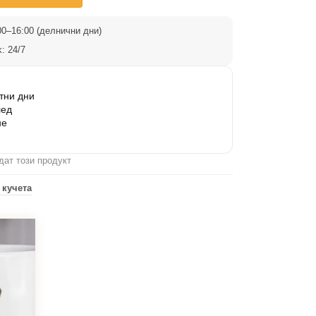
0–16:00 (делнични дни)
: 24/7
тни дни
лед
не
дат този продукт
 кучета