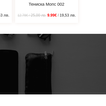
Тениска Мопс 002
53
лв.
12.78€
/
25,00
лв.
9.99€
/
19,53
лв.
Изградено от
Blacatz