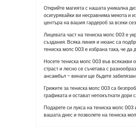
Открийте магията с нашата уникална диз
осигурявайки ви несравнима мекота и из
центъра на вашия гардероб за всеки сез
Лицевата част на тениска мопс 003 е ук
създания. Всяка линия и нюанс са подбр
тениска мопс 003 е избрана така, че да
Носете тениска мопс 003 във всякакви 
страст и лесно се съчетава с разнообра
ансамбъл – винаги ще бъдете забелязан
Грижите за тениска мопс 003 са безпроб
графиката и остават непокътнати дори 
Подарете си лукса на тениска мопс 003 
вашата днес и позволете на тениска мо