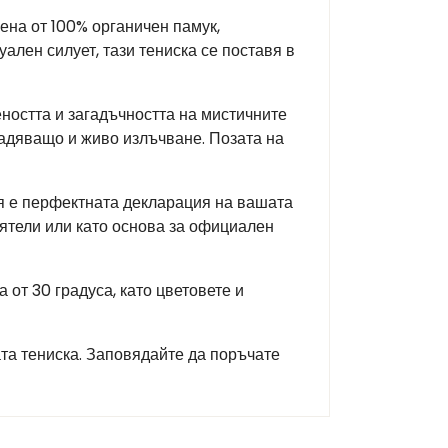
ена от 100% органичен памук,
ален силует, тази тениска се поставя в
еността и загадъчността на мистичните
ладяващо и живо излъчване. Позата на
Тя е перфектната декларация на вашата
иятели или като основа за официален
от 30 градуса, като цветовете и
ата тениска. Заповядайте да поръчате