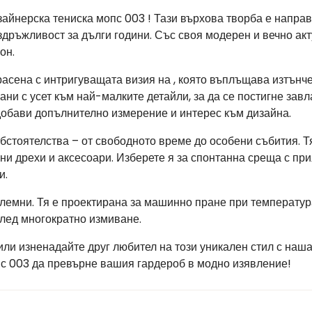
айнерска тениска мопс 003 ! Тази върхова творба е направ
дръжливост за дълги години. Със своя модерен и вечно акту
он.
расена с интригуващата визия на , която въплъщава изтънч
ани с усет към най-малките детайли, за да се постигне зав
 добави допълнително измерение и интерес към дизайна.
обстоятелства – от свободното време до особени събития. 
зни дрехи и аксесоари. Изберете я за спонтанна среща с пр
и.
лемни. Тя е проектирана за машинно пране при температура 
след многократно измиване.
или изненадайте друг любител на този уникален стил с наш
пс 003 да превърне вашия гардероб в модно изявление!