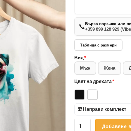
Бърза поръчка или п
📞
+359 899 128 929 (Vibe
Таблица с размери
Вид
*
Мъж
Жена
Цвят на дрехата
*
🎁 Направи комплект
количество
Добавяне в
за