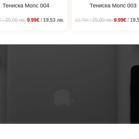
Тениска Мопс 004
Тениска Мопс 003
€
/
25,00
лв.
9.99€
/
19,53
лв.
12.78€
/
25,00
лв.
9.99€
/
19,
ени © 2026 Мотиварто дизайни - тениски, суичъри, блузи | 