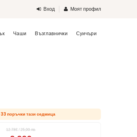
Вход
Моят профил
ък
Чаши
Възглавнички
Суичъри
д 33 поръчки тази седмица
12.78€
/
25,00
лв.