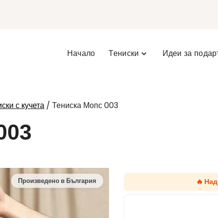
Начало
Тениски
Идеи за подар
/ Тениска Мопс 003
ски с кучета
003
🔥 На