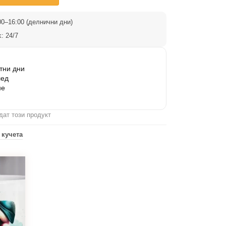
0–16:00 (делнични дни)
: 24/7
тни дни
лед
не
ждат този продукт
 кучета