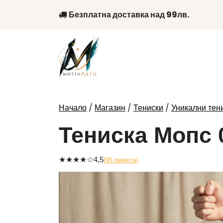
Skip
Безплатна доставка над 99лв.
to
content
/
/
/
Начало
Магазин
Тениски
Уникални тени
Тениска Мопс 
★
★
★
★
☆
4,5
(95 ревюта)