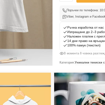
Тениска
Мопс
Поръчки по телефона: 10:0
003
Viber, Instagram и Facebook
Ръчна изработка от нас
Изпращане до 2–3 рабо
Наложен платеж с прег
14 дни право на връща
100% памук (текстил)
В момента 10 човека разгле
Категория:
Уникални тениски с