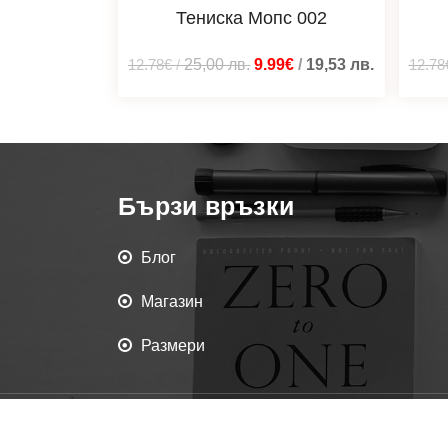
Тениска Мопс 002
12.78€
/
25,00
лв.
9.99€
/
19,53
лв.
12.78
Бързи връзки
Блог
Магазин
Размери
Всички права запаз