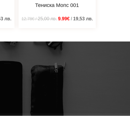
Тениска Мопс 001
53
лв.
12.78€
/
25,00
лв.
9.99€
/
19,53
лв.
Изградено от
Blacatz