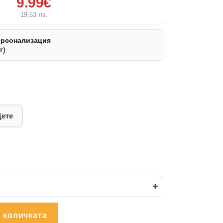
9.99€
19,53
лв.
ерсонализация
r)
Дете
+
 количката