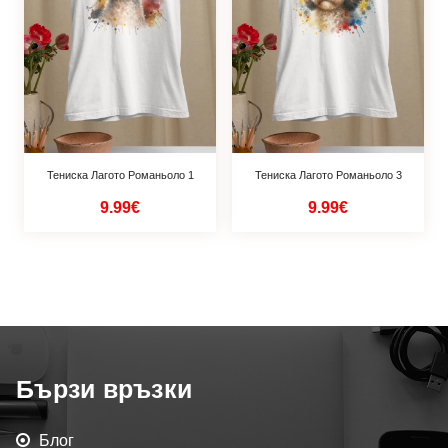
Тениска Лагото Романьоло 1
Тениска Лагото Романьоло 3
9.99€
9.99€
Бързи връзки
Блог