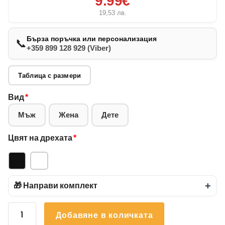
9.99€
19,53
лв.
Бърза поръчка или персонализация
📞
+359 899 128 929 (Viber)
Таблица с размери
Вид
*
Мъж
Жена
Дете
Цвят на дрехата
*
🎁 Направи комплект
+
количество
Добавяне в количката
за