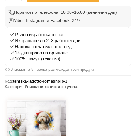
Тениска
Лагото
Поръчки по телефона: 10:00–16:00 (делнични дни)
Романьоло
Viber, Instagram и Facebook: 24/7
2
Ръчна изработка от нас
Изпращане до 2–3 работни дни
Наложен платеж с преглед
14 дни право на връщане
100% памук (текстил)
В момента 8 човека разглеждат този продукт
Код:
teniska-lagotto-romagnolo-2
Категория:
Уникални тениски с кучета