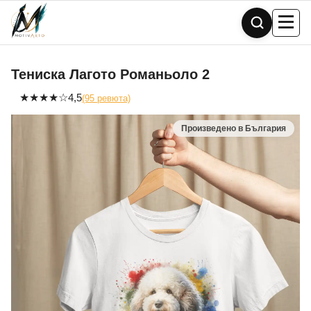
Skip
to
content
Тениска Лагото Романьоло 2
★
★
★
★
☆
4,5
(95 ревюта)