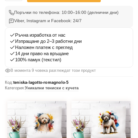
Тениска
Лагото
Поръчки по телефона: 10:00–16:00 (делнични дни)
Романьоло
Viber, Instagram и Facebook: 24/7
5
Ръчна изработка от нас
Изпращане до 2–3 работни дни
Наложен платеж с преглед
14 дни право на връщане
100% памук (текстил)
В момента 8 човека разглеждат този продукт
Код:
teniska-lagotto-romagnolo-5
Категория:
Уникални тениски с кучета