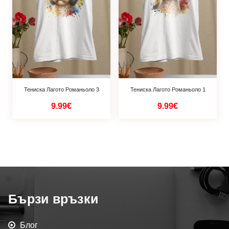
Тениска Лагото Романьоло 3
Тениска Лагото Романьоло 1
9.99€
9.99€
Бързи връзки
Блог