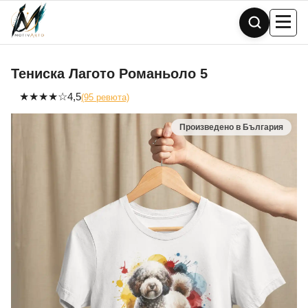
Skip
to
content
Тениска Лагото Романьоло 5
★
★
★
★
☆
4,5
(95 ревюта)