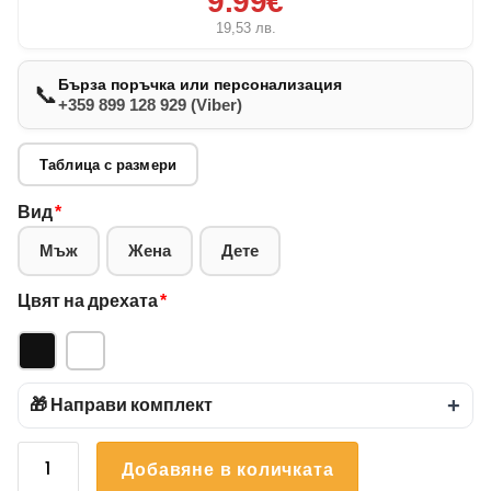
9.99€
19,53
лв.
Бърза поръчка или персонализация
📞
+359 899 128 929 (Viber)
Таблица с размери
Вид
*
Мъж
Жена
Дете
Цвят на дрехата
*
🎁 Направи комплект
+
количество
Добавяне в количката
за