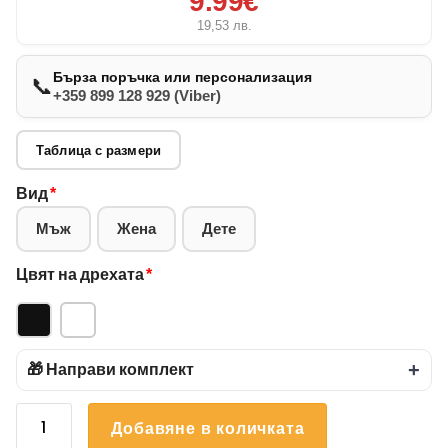
9.99€
19,53
лв.
Бърза поръчка или персонализация
📞
+359 899 128 929 (Viber)
Таблица с размери
Вид
*
Мъж
Жена
Дете
Цвят на дрехата
*
🎁 Направи комплект
+
количество
Добавяне в количката
за