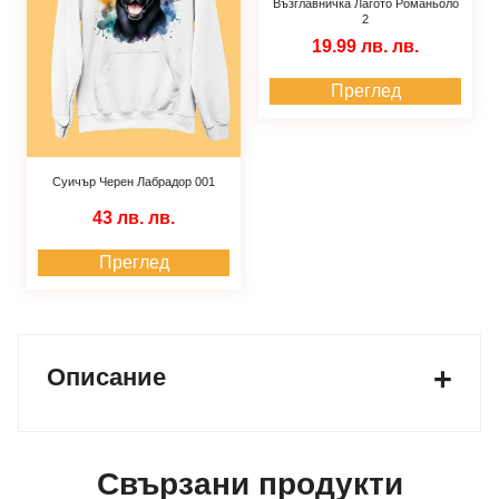
Възглавничка Лагото Романьоло
2
19.99 лв.
лв.
Преглед
Суичър Черен Лабрадор 001
43 лв.
лв.
Преглед
Описание
Свързани продукти