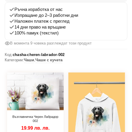
002
Ръчна изработка от нас
Изпращане до 2–3 работни дни
Наложен платеж с преглед
14 дни право на връщане
100% памук (текстил)
В момента 9 човека разглеждат този продукт
Код:
chasha-cheren-labrador-002
Категории:
Чаши
,
Чаши с кучета
Възглавничка Черен Лабрадор
002
19.99 лв.
лв.