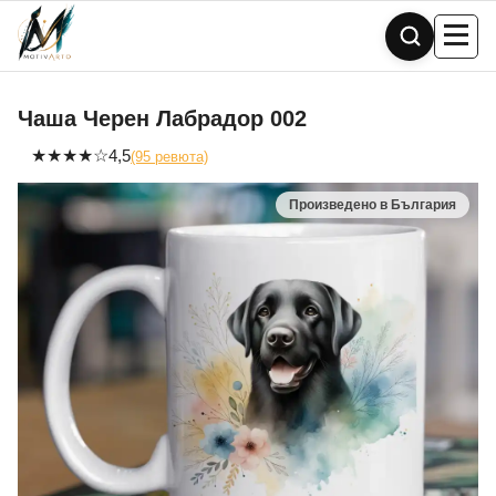
Skip
to
content
Чаша Черен Лабрадор 002
★
★
★
★
☆
4,5
(95 ревюта)