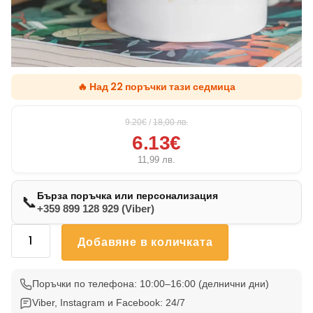
🔥 Над 22 поръчки тази седмица
9.20€
/
18,00
лв.
6.13€
11,99
лв.
Бърза поръчка или персонализация
📞
+359 899 128 929 (Viber)
количество
Добавяне в количката
за
Чаша
Черен
Поръчки по телефона: 10:00–16:00 (делнични дни)
Лабрадор
Viber, Instagram и Facebook: 24/7