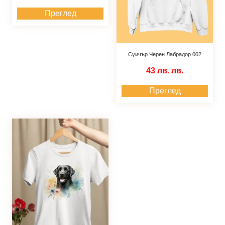
Преглед
Суичър Черен Лабрадор 002
43 лв.
лв.
Преглед