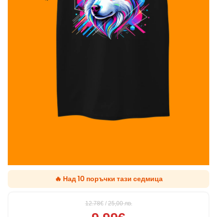
🔥 Над 10 поръчки тази седмица
12.78€
/
25,00
лв.