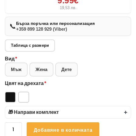
9.99€
19,53
лв.
Бърза поръчка или персонализация
📞
+359 899 128 929 (Viber)
Таблица с размери
Вид
*
Мъж
Жена
Дете
Цвят на дрехата
*
🎁 Направи комплект
+
количество
Добавяне в количката
за