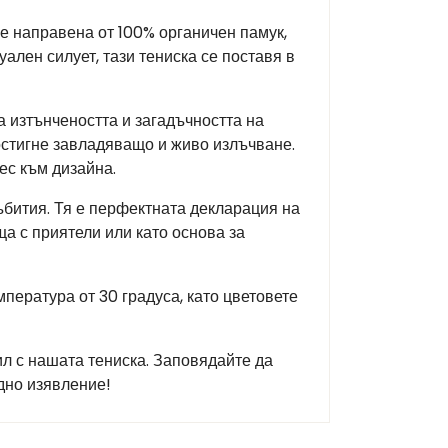
 е направена от 100% органичен памук,
ален силует, тази тениска се поставя в
а изтънчеността и загадъчността на
постигне завладяващо и живо излъчване.
ес към дизайна.
ъбития. Тя е перфектната декларация на
ща с приятели или като основа за
пература от 30 градуса, като цветовете
ил с нашата тениска. Заповядайте да
дно изявление!