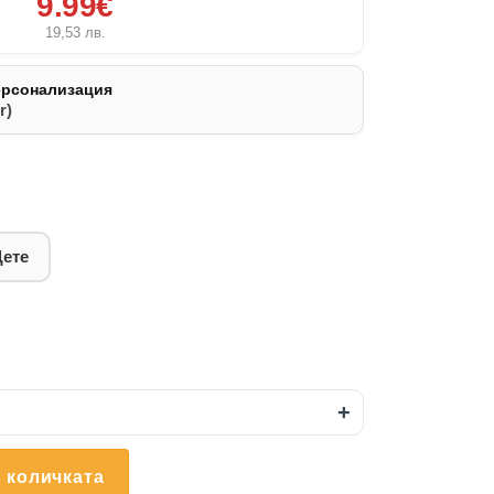
9.99€
19,53
лв.
ерсонализация
r)
Дете
+
 количката