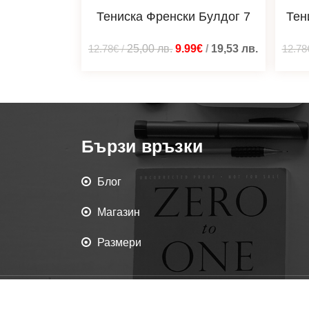
Тениска Френски Булдог 7
Тен
12.78€
/
25,00
лв.
9.99€
/
19,53
лв.
12.78
Бързи връзки
Блог
Магазин
Размери
Всички права запаз