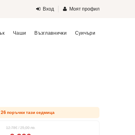
Вход
Моят профил
ък
Чаши
Възглавнички
Суичъри
д 26 поръчки тази седмица
12.78€
/
25,00
лв.