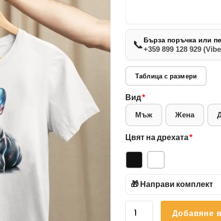
Бърза поръчка или п
📞
+359 899 128 929 (Vibe
Таблица с размери
Вид
*
Мъж
Жена
Цвят на дрехата
*
🎁 Направи комплект
количество
Добавяне в
за