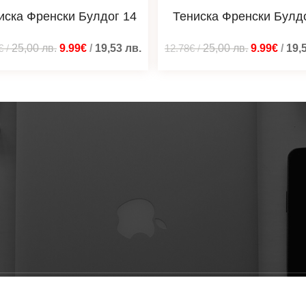
иска Френски Булдог 14
Тениска Френски Булдо
€
/
25,00
лв.
9.99€
/
19,53
лв.
12.78€
/
25,00
лв.
9.99€
/
19,
ени © 2026 Мотиварто дизайни - тениски, суичъри, блузи | 