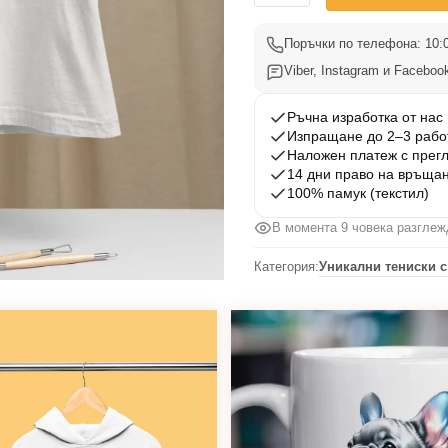
Тениска
Френски
Поръчки по телефона: 10:0
Булдог
Viber, Instagram и Facebook
10
Ръчна изработка от нас
Изпращане до 2–3 рабо
Наложен платеж с прег
14 дни право на връща
100% памук (текстил)
В момента 9 човека разглеж
Категория:
Уникални тениски с