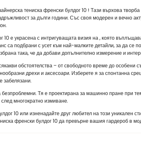
айнерска тениска френски булдог 10 ! Тази върхова творба
дръжливост за дълги години. Със своя модерен и вечно акту
он.
г 10 е украсена с интригуващата визия на , която въплъщав
нс са подбрани с усет към най-малките детайли, за да се 
избрана така, че да добави допълнително измерение и интер
сякакви обстоятелства – от свободното време до особени с
знообразни дрехи и аксесоари. Изберете я за спонтанна сре
е забелязани.
а безпроблемни. Тя е проектирана за машинно пране при тем
 след многократно измиване.
улдог 10 или изненадайте друг любител на този уникален ст
ениска френски булдог 10 да превърне вашия гардероб в мо