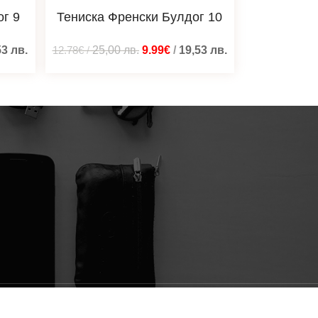
г 9
Тениска Френски Булдог 10
53
лв.
12.78€
/
25,00
лв.
9.99€
/
19,53
лв.
Изградено от
Blacatz