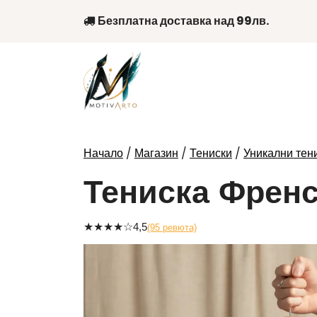
Skip
Безплатна доставка над 99лв.
to
content
/
/
/
Начало
Магазин
Тениски
Уникални тени
Тениска Френс
★
★
★
★
☆
4,5
(95 ревюта)