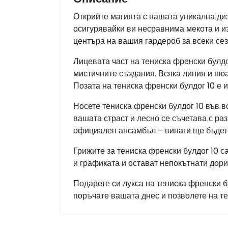
Открийте магията с нашата уникална диз
осигурявайки ви несравнима мекота и из
центъра на вашия гардероб за всеки сез
Лицевата част на тениска френски булдо
мистичните създания. Всяка линия и нюа
Позата на тениска френски булдог 10 е 
Носете тениска френски булдог 10 във в
вашата страст и лесно се съчетава с ра
официален ансамбъл – винаги ще бъдет
Грижите за тениска френски булдог 10 с
и графиката и остават непокътнати дори
Подарете си лукса на тениска френски б
поръчате вашата днес и позволете на т