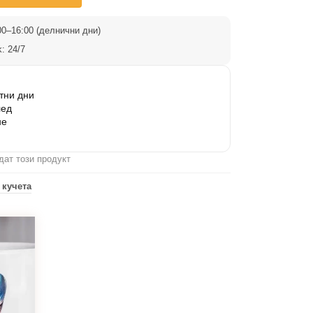
0–16:00 (делнични дни)
: 24/7
тни дни
лед
не
дат този продукт
 кучета