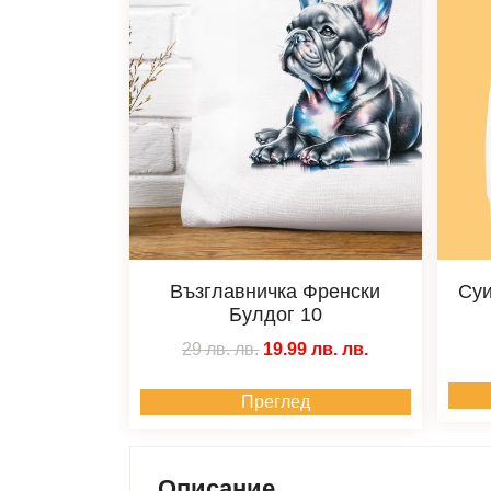
Възглавничка Френски
Суи
Булдог 10
29 лв.
лв.
19.99 лв.
лв.
Преглед
Описание