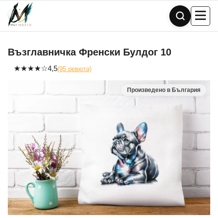
Skip
to
content
Възглавничка Френски Булдог 10
★
★
★
★
☆
4,5
(95 ревюта)