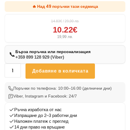
🔥 Над 49 поръчки тази седмица
14.83€
/
29,00
лв.
10.22€
19,99
лв.
Бърза поръчка или персонализация
📞
+359 899 128 929 (Viber)
количество
Добавяне в количката
за
Възглавничка
Френски
Поръчки по телефона: 10:00–16:00 (делнични дни)
Булдог
Viber, Instagram и Facebook: 24/7
10
Ръчна изработка от нас
Изпращане до 2–3 работни дни
Наложен платеж с преглед
14 дни право на връщане