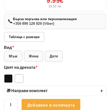
9.99€
19,53
лв.
Бърза поръчка или персонализация
📞
+359 899 128 929 (Viber)
Таблица с размери
Вид
*
Мъж
Жена
Дете
Цвят на дрехата
*
🎁 Направи комплект
+
количество
Добавяне в количката
за