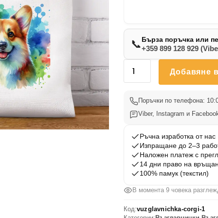
Бърза поръчка или п
📞
+359 899 128 929 (Vibe
количество
Добавяне в
за
Възглавничка
Корги
Поръчки по телефона: 10:0
1
Viber, Instagram и Facebook
Ръчна изработка от нас
Изпращане до 2–3 рабо
Наложен платеж с прег
14 дни право на връща
100% памук (текстил)
В момента 9 човека разглеж
Код:
vuzglavnichka-corgi-1
Категории:
Възглавнички
,
Възг