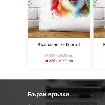
Възглавничка Корги 1
14.83€
/
29,00
лв.
10.22€
/
19,99
лв.
Бързи връзки