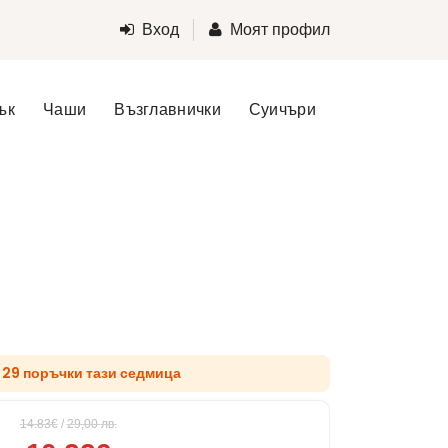
Вход
Моят профил
ък
Чаши
Възглавнички
Суичъри
д 29 поръчки тази седмица
14.83€
/
29,00
лв.