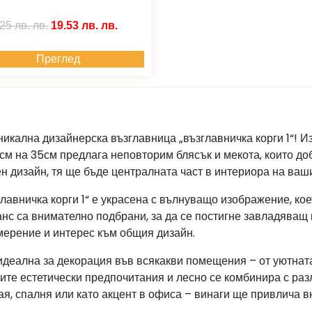
25 лв.
лв.
19.53 лв.
лв.
Преглед
никална дизайнерска възглавница „възглавничка корги 1“! Из
см на 35см предлага неповторим блясък и мекота, които до
 дизайн, тя ще бъде централната част в интериора на ваши
лавничка корги 1“ е украсена с вълнуващо изображение, ко
анс са внимателно подбрани, за да се постигне завладяващ
мерение и интерес към общия дизайн.
е идеална за декорация във всякакви помещения – от уютна
ите естетически предпочитания и лесно се комбинира с раз
я, спалня или като акцент в офиса – винаги ще привлича в