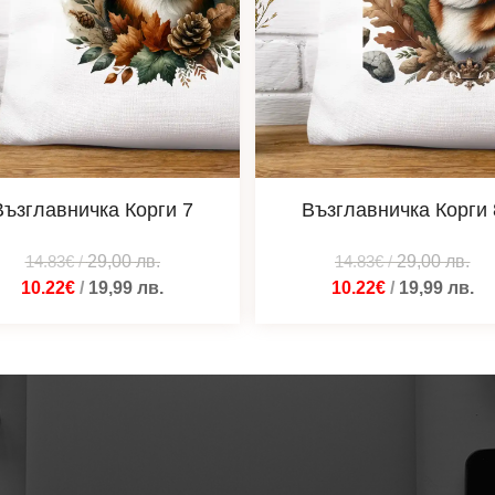
Възглавничка Корги 7
Възглавничка Корги 
14.83€
/
29,00
лв.
14.83€
/
29,00
лв.
10.22€
/
19,99
лв.
10.22€
/
19,99
лв.