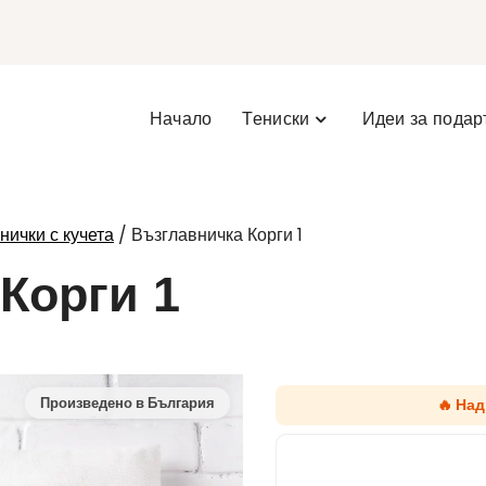
Начало
Тениски
Идеи за подар
/ Възглавничка Корги 1
нички с кучета
Корги 1
🔥 На