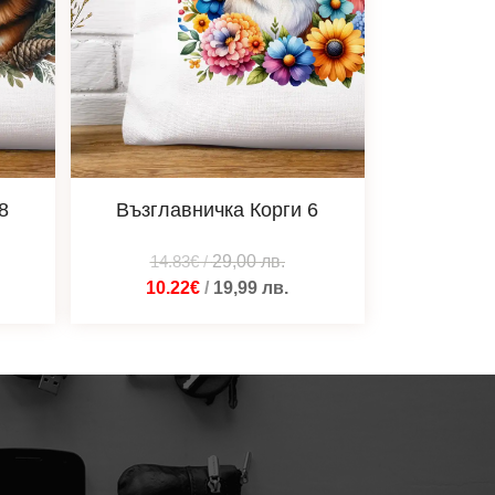
8
Възглавничка Корги 6
14.83€
/
29,00
лв.
10.22€
/
19,99
лв.