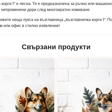
 корги 1“ е лесна. Тя е предназначена за ръчно или машинн
т непроменени дори след многократно измиване.
сивите неща лукса на възглавница „възглавничка корги 1“. 
м или офис в стилно изявление!
Свързани продукти