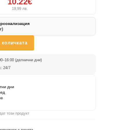
10.22€
19,99
лв.
ерсонализация
r)
 количката
0–16:00 (делнични дни)
: 24/7
тни дни
лед
не
дат този продукт
лавнички с кучета