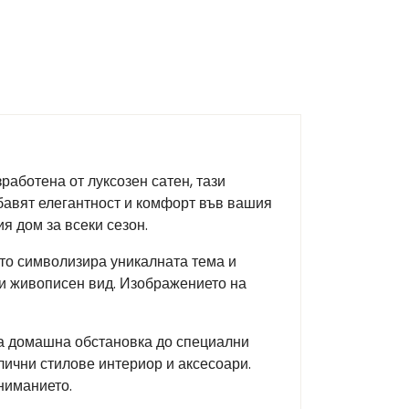
работена от луксозен сатен, тази
бавят елегантност и комфорт във вашия
я дом за всеки сезон.
ето символизира уникалната тема и
 и живописен вид. Изображението на
та домашна обстановка до специални
лични стилове интериор и аксесоари.
ниманието.