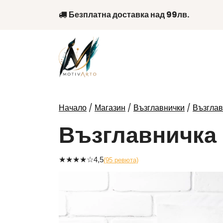
Skip
Безплатна доставка над 99лв.
to
content
/
/
/
Начало
Магазин
Възглавнички
Възглав
Възглавничка 
★
★
★
★
☆
4,5
(95 ревюта)