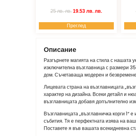
25 лв.
лв.
19.53 лв.
лв.
Преглед
Описание
Разгърнете магията на стила с нашата у
изключителна възглавница с размери 35
дом. Съчетаваща модерен и безвременен
Лицевата страна на възглавницата „възг
характер на дизайна. Всеки детайл и ню
възглавницата добавя допълнително из
Възглавницата „възглавничка корги 1“ 
събития. Тя е перфектната изява на ваш
Поставете я във вашата всекидневна ста