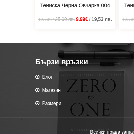
Тениска Черна Овчарка 004
Тен
12.78€
/
25,00
лв.
9.99€
/
19,53
лв.
12.78
Бързи връзки
Блог
Магазин
Размери
Всички права запаз