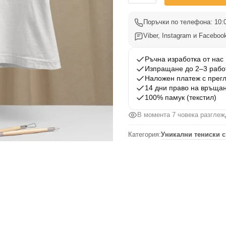
Тениска
Черна
Поръчки по телефона: 10:0
Овчарка
Viber, Instagram и Facebook
002
Ръчна изработка от нас
Изпращане до 2–3 рабо
Наложен платеж с прег
14 дни право на връща
100% памук (текстил)
В момента 7 човека разглеж
Категория:
Уникални тениски с