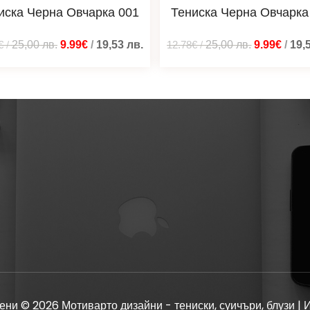
иска Черна Овчарка 001
Тениска Черна Овчарка
€
/
25,00
лв.
9.99€
/
19,53
лв.
12.78€
/
25,00
лв.
9.99€
/
19,
ени © 2026 Мотиварто дизайни - тениски, суичъри, блузи | 