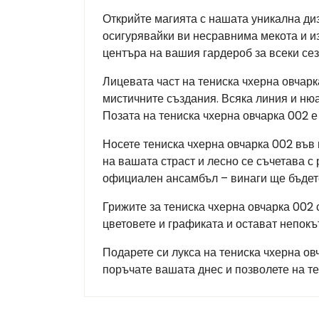
Открийте магията с нашата уникална диз
осигурявайки ви несравнима мекота и из
центъра на вашия гардероб за всеки сез
Лицевата част на тениска чхерна овчарк
мистичните създания. Всяка линия и нюа
Позата на тениска чхерна овчарка 002 е
Носете тениска чхерна овчарка 002 във
на вашата страст и лесно се съчетава с
официален ансамбъл – винаги ще бъдет
Грижите за тениска чхерна овчарка 002 
цветовете и графиката и остават непокъ
Подарете си лукса на тениска чхерна ов
поръчате вашата днес и позволете на т