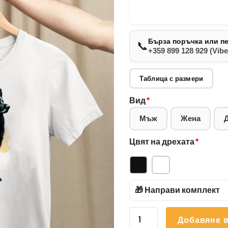
Бърза поръчка или п
📞
+359 899 128 929 (Vibe
Таблица с размери
Вид
*
Мъж
Жена
Цвят на дрехата
*
🎁 Направи комплект
количество
Добавяне в
за