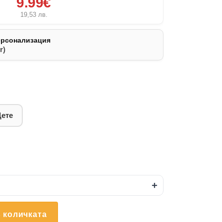
9.99€
19,53
лв.
ерсонализация
r)
Дете
+
 количката