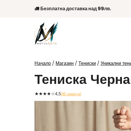
Skip
Безплатна доставка над 99лв.
to
content
/
/
/
Начало
Магазин
Тениски
Уникални тени
Тениска Черна
★
★
★
★
☆
4,5
(95 ревюта)