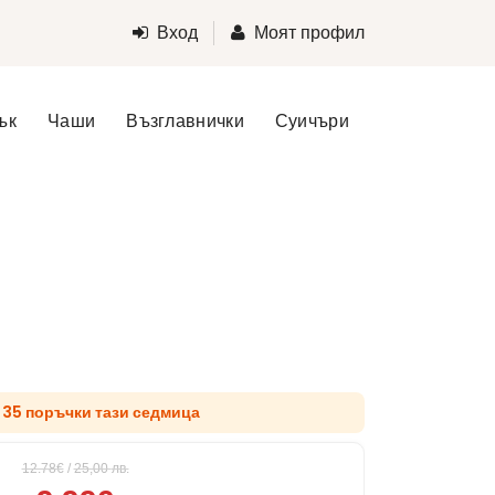
Вход
Моят профил
ък
Чаши
Възглавнички
Суичъри
д 35 поръчки тази седмица
12.78€
/
25,00
лв.