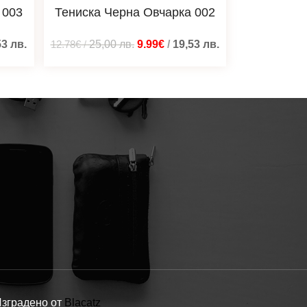
 003
Тениска Черна Овчарка 002
53
лв.
12.78€
/
25,00
лв.
9.99€
/
19,53
лв.
Изградено от
Blacatz