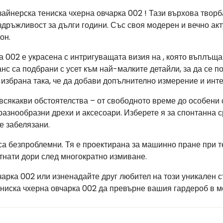
айнерска тениска чхерна овчарка 002 ! Тази върхова творб
дръжливост за дълги години. Със своя модерен и вечно акту
он.
а 002 е украсена с интригуващата визия на , която въплъща
нс са подбрани с усет към най-малките детайли, за да се 
 избрана така, че да добави допълнително измерение и инт
 всякакви обстоятелства – от свободното време до особени
 разнообразни дрехи и аксесоари. Изберете я за спонтанна 
е забелязани.
са безпроблемни. Тя е проектирана за машинно пране при т
тнати дори след многократно измиване.
чарка 002 или изненадайте друг любител на този уникален с
ениска чхерна овчарка 002 да превърне вашия гардероб в 