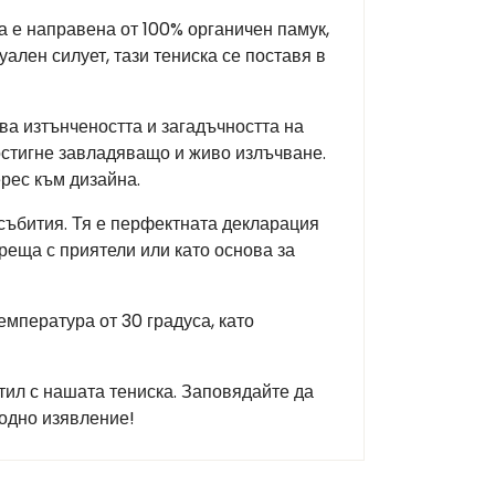
а е направена от 100% органичен памук,
ален силует, тази тениска се поставя в
ва изтънчеността и загадъчността на
постигне завладяващо и живо излъчване.
ерес към дизайна.
 събития. Тя е перфектната декларация
среща с приятели или като основа за
емпература от 30 градуса, като
тил с нашата тениска. Заповядайте да
модно изявление!