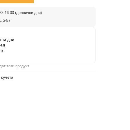
0–16:00 (делнични дни)
: 24/7
тни дни
лед
не
дат този продукт
 кучета