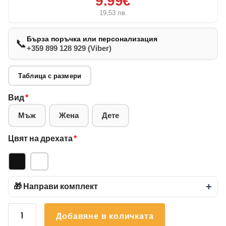
9.99€
19,53
лв.
Бърза поръчка или персонализация
📞
+359 899 128 929 (Viber)
Таблица с размери
Вид
*
Мъж
Жена
Дете
Цвят на дрехата
*
🎁 Направи комплект
+
количество
Добавяне в количката
за