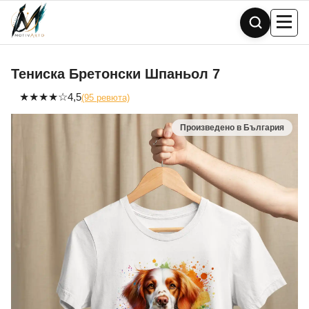
Skip
to
content
Тениска Бретонски Шпаньол 7
★
★
★
★
☆
4,5
(95 ревюта)