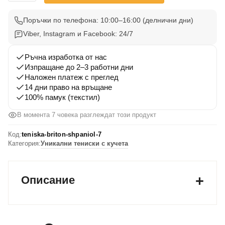
Тениска
Бретонски
Поръчки по телефона: 10:00–16:00 (делнични дни)
Шпаньол
Viber, Instagram и Facebook: 24/7
7
Ръчна изработка от нас
Изпращане до 2–3 работни дни
Наложен платеж с преглед
14 дни право на връщане
100% памук (текстил)
В момента 7 човека разглеждат този продукт
Код:
teniska-briton-shpaniol-7
Категория:
Уникални тениски с кучета
Описание