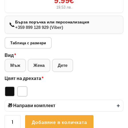
9.99€
19,53
лв.
Бърза поръчка или персонализация
📞
+359 899 128 929 (Viber)
Таблица с размери
Вид
*
Мъж
Жена
Дете
Цвят на дрехата
*
🎁 Направи комплект
+
количество
Добавяне в количката
за