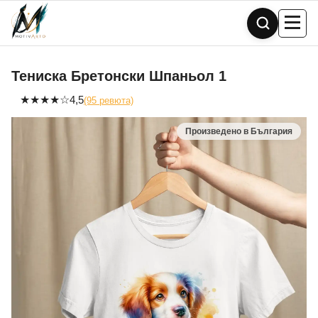
Skip
to
content
Тениска Бретонски Шпаньол 1
★
★
★
★
☆
4,5
(95 ревюта)