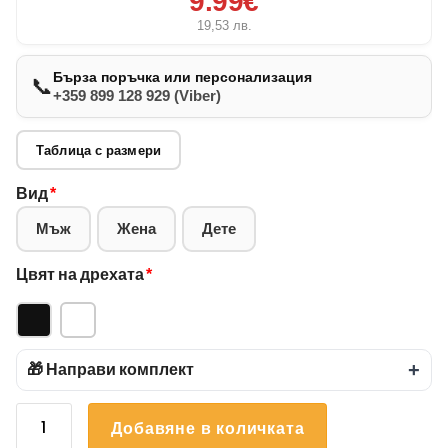
9.99€
19,53
лв.
Бърза поръчка или персонализация
📞
+359 899 128 929 (Viber)
Таблица с размери
Вид
*
Мъж
Жена
Дете
Цвят на дрехата
*
🎁 Направи комплект
+
количество
Добавяне в количката
за