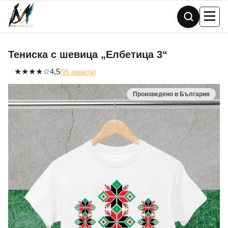
Skip
to
content
Тениска с шевица „Елбетица 3“
★
★
★
★
☆
4,5
(95 ревюта)