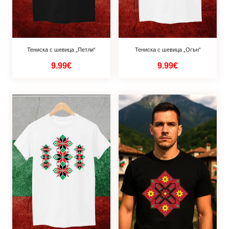
Тениска с шевица „Петли“
Тениска с шевица „Огън“
9.99€
9.99€