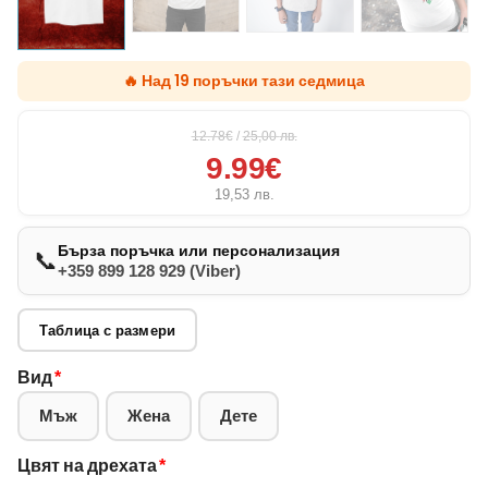
🔥 Над 19 поръчки тази седмица
12.78€
/
25,00
лв.
9.99€
19,53
лв.
Бърза поръчка или персонализация
📞
+359 899 128 929 (Viber)
Таблица с размери
Вид
*
Мъж
Жена
Дете
Цвят на дрехата
*