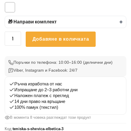
🎁 Направи комплект
+
количество
Добавяне в количката
за
Тениска
с
шевица
Поръчки по телефона: 10:00–16:00 (делнични дни)
"Елбетица
Viber, Instagram и Facebook: 24/7
3"
Ръчна изработка от нас
Изпращане до 2–3 работни дни
Наложен платеж с преглед
14 дни право на връщане
100% памук (текстил)
В момента 8 човека разглеждат този продукт
Код:
teniska-s-shevica-elbetica-3