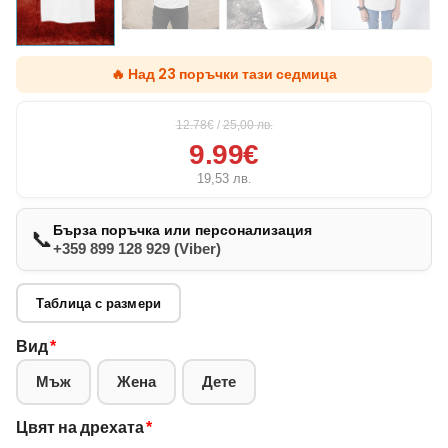
🔥 Над 23 поръчки тази седмица
12.78€
/
25,00
лв.
9.99€
19,53
лв.
Бърза поръчка или персонализация
📞
+359 899 128 929 (Viber)
Таблица с размери
Вид
*
Мъж
Жена
Дете
Цвят на дрехата
*