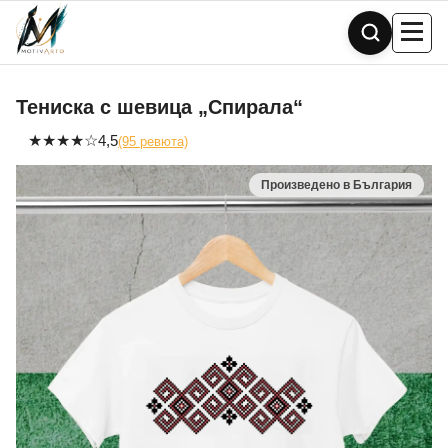
Skip
to
content
Тениска с шевица „Спирала“
★
★
★
★
☆
4,5
(95 ревюта)