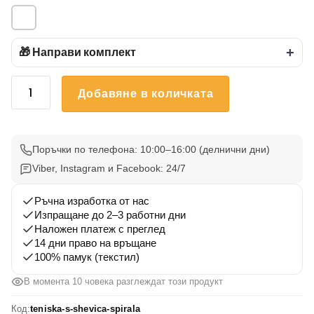
🎁 Направи комплект
+
количество
Добавяне в количката
за
Тениска
с
шевица
Поръчки по телефона: 10:00–16:00 (делнични дни)
"Спирала"
Viber, Instagram и Facebook: 24/7
Ръчна изработка от нас
Изпращане до 2–3 работни дни
Наложен платеж с преглед
14 дни право на връщане
100% памук (текстил)
В момента 10 човека разглеждат този продукт
Код:
teniska-s-shevica-spirala