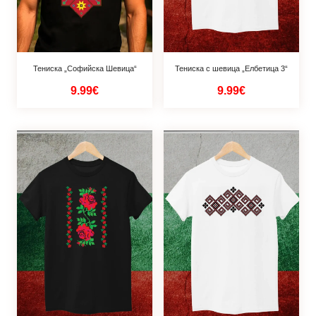
Тениска „Софийска Шевица“
Тениска с шевица „Елбетица 3“
9.99€
9.99€