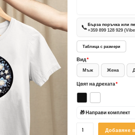
Бърза поръчка или п
📞
+359 899 128 929 (Vibe
Таблица с размери
Вид
*
Мъж
Жена
Цвят на дрехата
*
🎁 Направи комплект
количество
Добавяне в
за