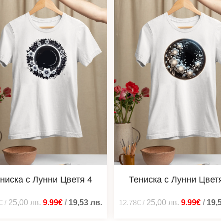
ниска с Лунни Цветя 4
Тениска с Лунни Цвет
€
/
25,00
лв.
9.99€
/
19,53
лв.
12.78€
/
25,00
лв.
9.99€
/
19,