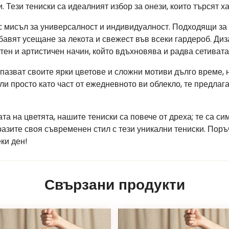
 Тези тениски са идеалният избор за онези, които търсят 
с мисъл за универсалност и индивидуалност. Подходящи за
бавят усещане за лекота и свежест във всеки гардероб. Ди
тен и артистичен начин, който вдъхновява и радва сетивата
апазват своите ярки цветове и сложни мотиви дълго време, н
ли просто като част от ежедневното ви облекло, те предлаг
тата на цветята, нашите тениски са повече от дреха; те са с
разите своя съвременен стил с тези уникални тениски. Поръ
ки ден!
Свързани продукти