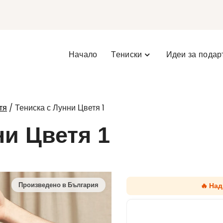
Начало
Тениски
Идеи за подар
/ Тениска с Лунни Цветя 1
тя
ни Цветя 1
🔥 На