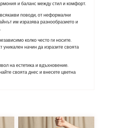
хармония и баланс между стил и комфорт.
 всякакви поводи, от неформални
зайнът им изразява разнообразието и
.
езависимо колко често ги носите.
ат уникален начин да изразите своята
имвол на естетика и вдъхновение.
чайте своята днес и внесете цветна