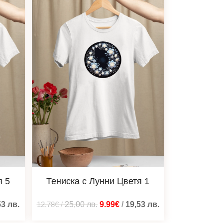
я 5
Тениска с Лунни Цветя 1
53
лв.
12.78€
/
25,00
лв.
9.99€
/
19,53
лв.