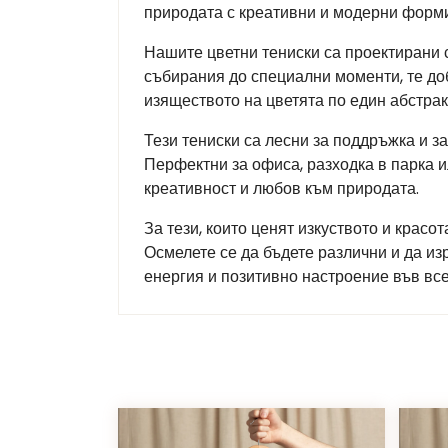
природата с креативни и модерни форми.
Нашите цветни тениски са проектирани 
събирания до специални моменти, те до
изяществото на цветята по един абстрак
Тези тениски са лесни за поддръжка и з
Перфектни за офиса, разходка в парка и
креативност и любов към природата.
За тези, които ценят изкуството и красо
Осмелете се да бъдете различни и да из
енергия и позитивно настроение във все