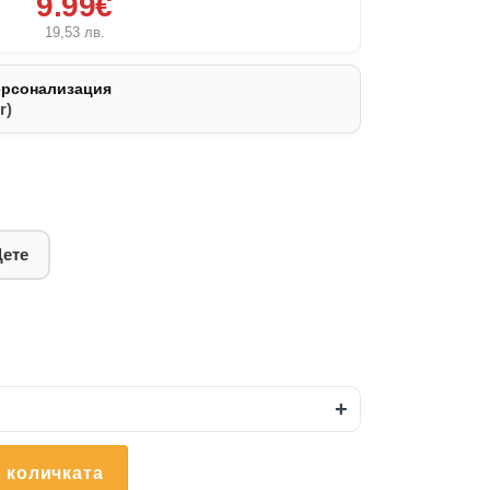
9.99€
19,53
лв.
ерсонализация
r)
Дете
+
 количката