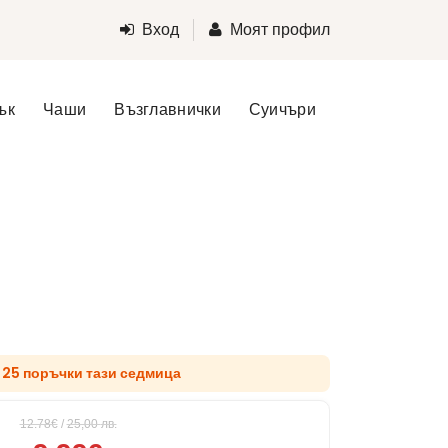
Вход
Моят профил
ък
Чаши
Възглавнички
Суичъри
д 25 поръчки тази седмица
12.78€
/
25,00
лв.