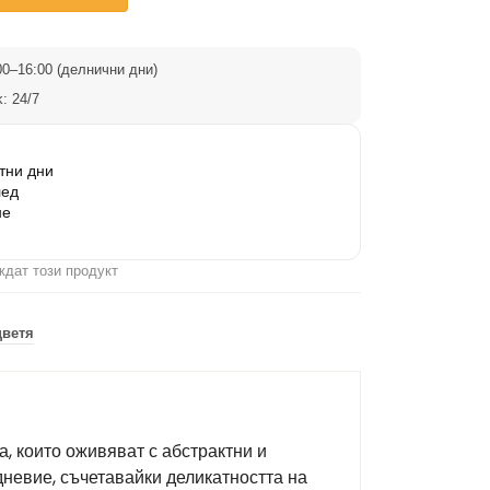
0–16:00 (делнични дни)
: 24/7
тни дни
лед
не
ждат този продукт
цветя
, които оживяват с абстрактни и
дневие, съчетавайки деликатността на