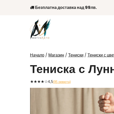
Skip
Безплатна доставка над 99лв.
to
content
/
/
/
Начало
Магазин
Тениски
Тениски с цве
Тениска с Лун
★
★
★
★
☆
4,5
(95 ревюта)