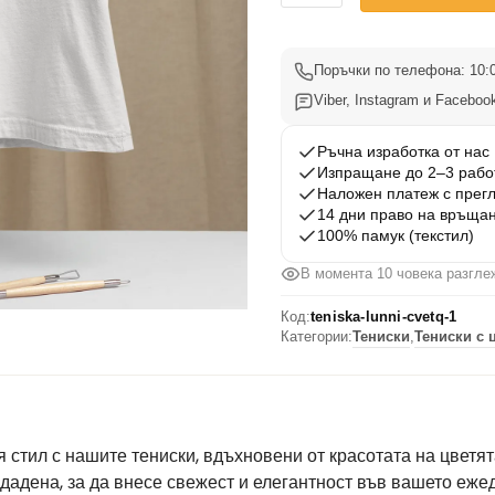
Тениска
с
Лунни
Поръчки по телефона: 10:0
Цветя
Viber, Instagram и Facebook
1
Ръчна изработка от нас
Изпращане до 2–3 рабо
Наложен платеж с прег
14 дни право на връща
100% памук (текстил)
В момента 10 човека разгле
Код:
teniska-lunni-cvetq-1
Категории:
Тениски
,
Тениски с 
стил с нашите тениски, вдъхновени от красотата на цветята
здадена, за да внесе свежест и елегантност във вашето еже