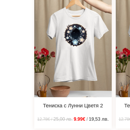
Тениска с Лунни Цветя 2
Те
12.78€
/
25,00
лв.
9.99€
/
19,53
лв.
12.78