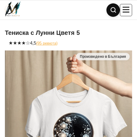
Skip
to
content
Тениска с Лунни Цветя 5
★
★
★
★
☆
4,5
(95 ревюта)