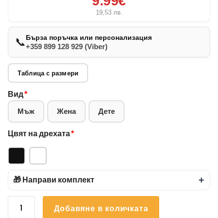
9.99€
19,53
лв.
Бърза поръчка или персонализация
📞
+359 899 128 929 (Viber)
Таблица с размери
Вид
*
Мъж
Жена
Дете
Цвят на дрехата
*
🎁 Направи комплект
+
количество
Добавяне в количката
за