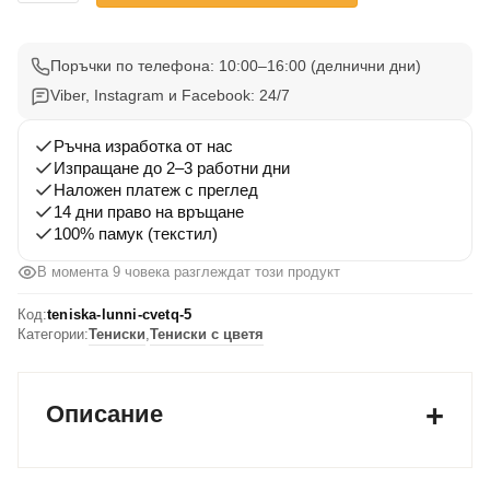
Тениска
с
Лунни
Поръчки по телефона: 10:00–16:00 (делнични дни)
Цветя
Viber, Instagram и Facebook: 24/7
5
Ръчна изработка от нас
Изпращане до 2–3 работни дни
Наложен платеж с преглед
14 дни право на връщане
100% памук (текстил)
В момента 9 човека разглеждат този продукт
Код:
teniska-lunni-cvetq-5
Категории:
Тениски
,
Тениски с цветя
Описание