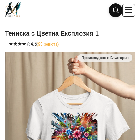
Skip
to
content
Тениска с Цветна Експлозия 1
★
★
★
★
☆
4,5
(95 ревюта)