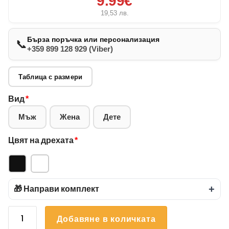
9.99€
19,53
лв.
Бърза поръчка или персонализация
📞
+359 899 128 929 (Viber)
Таблица с размери
Вид
*
Мъж
Жена
Дете
Цвят на дрехата
*
🎁 Направи комплект
+
количество
Добавяне в количката
за