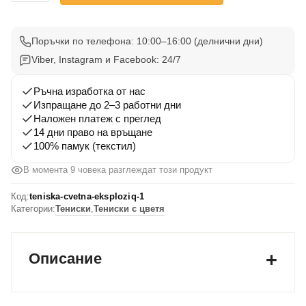
Тениска
с
Цветна
Поръчки по телефона: 10:00–16:00 (делнични дни)
Експлозия
Viber, Instagram и Facebook: 24/7
1
Ръчна изработка от нас
Изпращане до 2–3 работни дни
Наложен платеж с преглед
14 дни право на връщане
100% памук (текстил)
В момента 9 човека разглеждат този продукт
Код:
teniska-cvetna-eksploziq-1
Категории:
Тениски
,
Тениски с цветя
Описание