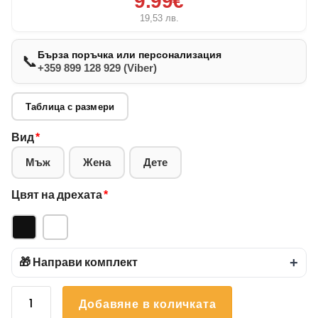
9.99€
19,53
лв.
Бърза поръчка или персонализация
📞
+359 899 128 929 (Viber)
Таблица с размери
Вид
*
Мъж
Жена
Дете
Цвят на дрехата
*
🎁 Направи комплект
+
количество
Добавяне в количката
за