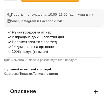
Тениска
с
Цветна
Поръчки по телефона: 10:00–16:00 (делнични дни)
Експлозия
Viber, Instagram и Facebook: 24/7
4
Ръчна изработка от нас
Изпращане до 2–3 работни дни
Наложен платеж с преглед
14 дни право на връщане
100% памук (текстил)
В момента 10 човека разглеждат този продукт
Код:
teniska-cvetna-eksploziq-4
Категории:
Тениски
,
Тениски с цветя
Описание