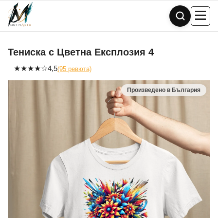
Skip
to
content
Тениска с Цветна Експлозия 4
★
★
★
★
☆
4,5
(95 ревюта)