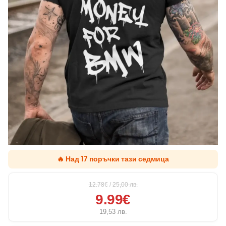
🔥 Над 17 поръчки тази седмица
12.78€
/
25,00
лв.
9.99€
19,53
лв.