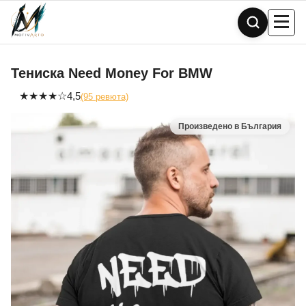
Skip
to
content
Тениска Need Money For BMW
★
★
★
★
☆
4,5
(95 ревюта)