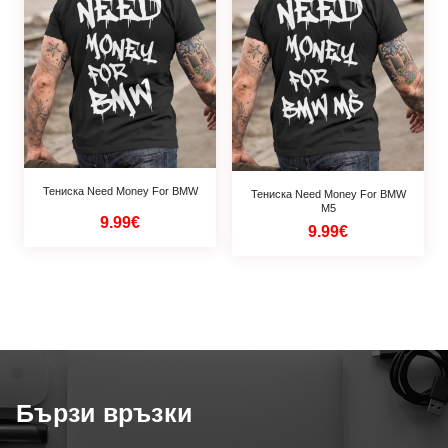
Тениска Need Money For BMW
Тениска Need Money For BMW
M5
9.99€
9.99€
Бързи връзки