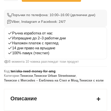
Тениска
Need
Money
Поръчки по телефона: 10:00–16:00 (делнични дни)
For
Viber, Instagram и Facebook: 24/7
AMG
Ръчна изработка от нас
Изпращане до 2–3 работни дни
Наложен платеж с преглед
14 дни право на връщане
100% памук (текстил)
В момента 10 човека разглеждат този продукт
Код:
teniska-need-money-for-amg
Категории:
Тениски
,
Тениски Urban Streetswear
,
Тениски с Mercedes – Емблема на Стил и Мощ
,
Тениски с коли
Описание