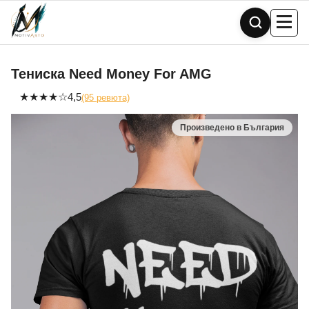
Skip
to
content
Тениска Need Money For AMG
★
★
★
★
☆
4,5
(95 ревюта)