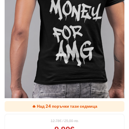
🔥 Над 24 поръчки тази седмица
12.78€
/
25,00
лв.