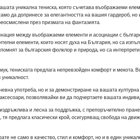
ашата уникална тениска, която съчетава въображаеми елем
само да допринесе за елегантността на вашия гардероб, но 
преосмислени през призмата на фантазията.
инация между въображаеми елементи и асоциации с българс
телни елементи, които носят духа на България, но са изпълн
апомнят за българския фолклор и природа, но са интерпрет
мук, тениската предлага непревзойден комфорт и мекота. В
 уникалност.
невна употреба, но и за демонстриране на вашата културна
 аксесоари, позволявайки ви да подчертаете вашата индиви
 издръжлива и лесна за поддръжка, с препоръчително пране 
, тя предлага класически крой, осигуряващ свобода на дви
ате не само в качество, стил и комфорт, но и в един уника