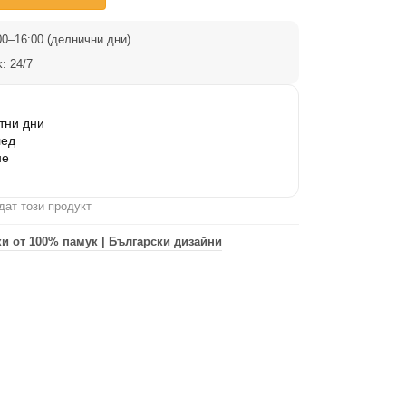
0–16:00 (делнични дни)
: 24/7
тни дни
лед
не
дат този продукт
и от 100% памук | Български дизайни