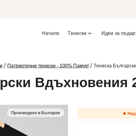
Начало
Тениски
Идеи за подар
/
/ Тениска Българск
и
Патриотични тениски - 100% Памук!
арски Вдъхновения 
🔥 Над