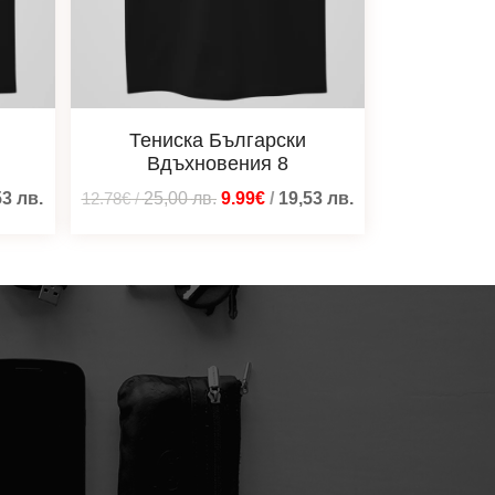
Тениска Български
Вдъхновения 8
53
лв.
12.78€
/
25,00
лв.
9.99€
/
19,53
лв.