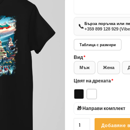
Бърза поръчка или п
📞
+359 899 128 929 (Vibe
Таблица с размери
Вид
*
Мъж
Жена
Цвят на дрехата
*
🎁 Направи комплект
количество
Добавяне в
за