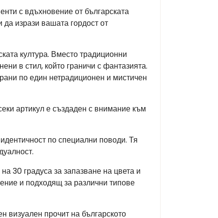
енти с вдъхновение от българската
и да изрази вашата гордост от
ката култура. Вместо традиционни
ени в стил, който граничи с фантазията.
ирани по един нетрадиционен и мистичен
секи артикул е създаден с внимание към
 идентичност по специални поводи. Тя
дуалност.
на 30 градуса за запазване на цвета и
жение и подходящ за различни типове
лен визуален прочит на българското