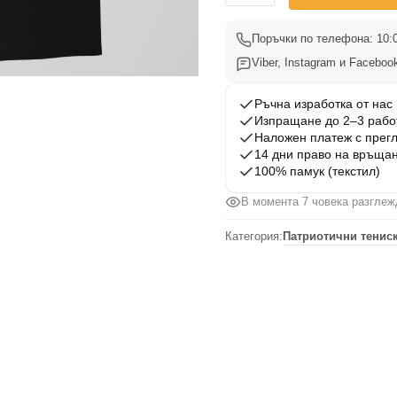
Тениска
Български
Поръчки по телефона: 10:0
Вдъхновения
Viber, Instagram и Facebook
26
Ръчна изработка от нас
Изпращане до 2–3 рабо
Наложен платеж с прег
14 дни право на връща
100% памук (текстил)
В момента 7 човека разглеж
Категория:
Патриотични тениск