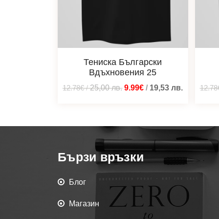
Тениска Български
Вдъхновения 25
12.78€
/
25,00
лв.
9.99€
/
19,53
лв.
12.78
Бързи връзки
Блог
Магазин