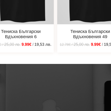
Тениска Български
Тениска Български
Вдъхновения 6
Вдъхновения 49
€
/
25,00
лв.
9.99€
/
19,53
лв.
12.78€
/
25,00
лв.
9.99€
/
19,