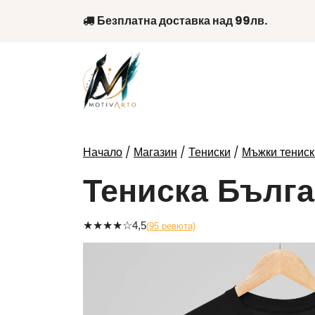
Skip
Безплатна доставка над 99лв.
to
content
/
/
/
Начало
Магазин
Тениски
Мъжки тениск
Тениска Бълг
★
★
★
★
☆
4,5
(95 ревюта)