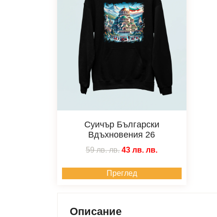
Суичър Български
Вдъхновения 26
59 лв.
лв.
43 лв.
лв.
Преглед
Описание