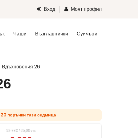
Вход
Моят профил
ък
Чаши
Възглавнички
Суичъри
и Вдъхновения 26
26
 20 поръчки тази седмица
12.78€
/
25,00
лв.