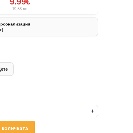
9.99€
19,53
лв.
ерсонализация
r)
Дете
+
 количката