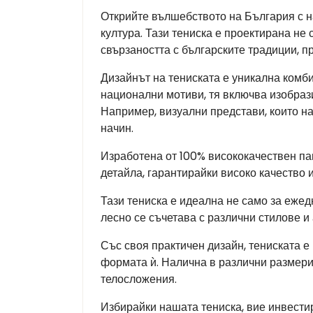
Открийте вълшебството на България с н
култура. Тази тениска е проектирана не 
свързаността с българските традиции, 
Дизайнът на тениската е уникална комб
национални мотиви, тя включва изобрази
Например, визуални представи, които н
начин.
Изработена от 100% висококачествен па
детайла, гарантирайки високо качество и
Тази тениска е идеална не само за ежед
лесно се съчетава с различни стилове и
Със своя практичен дизайн, тениската е
формата ѝ. Налична в различни размери
телосложения.
Избирайки нашата тениска, вие инвестир