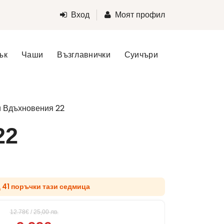
Вход
Моят профил
ък
Чаши
Възглавнички
Суичъри
и Вдъхновения 22
22
д 41 поръчки тази седмица
12.78€
/
25,00
лв.