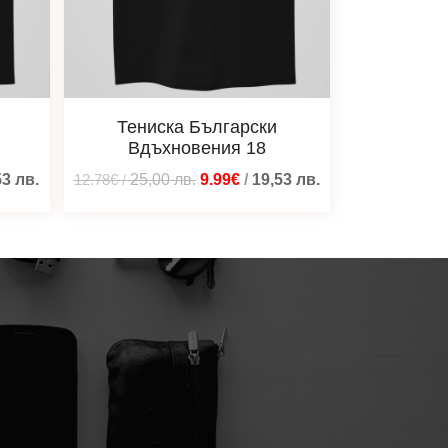
Тениска Български
Вдъхновения 18
53
лв.
12.78€
/
25,00
лв.
9.99€
/
19,53
лв.