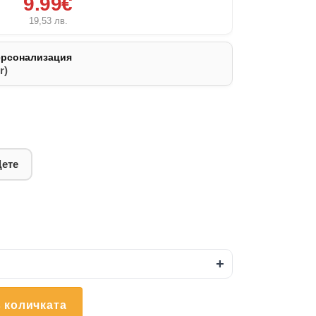
9.99€
19,53
лв.
ерсонализация
r)
Дете
+
 количката