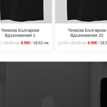
Тениска Български
Тениска Български
Вдъхновения 1
Вдъхновения 22
€
/
25,00
лв.
9.99€
/
19,53
лв.
12.78€
/
25,00
лв.
9.99€
/
19,