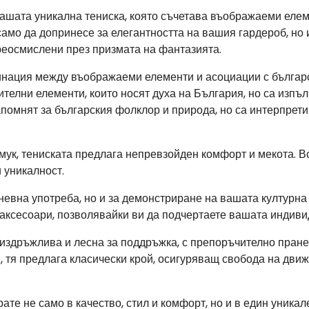
ашата уникална тениска, която съчетава въображаеми елем
само да допринесе за елегантността на вашия гардероб, но 
преосмислени през призмата на фантазията.
инация между въображаеми елементи и асоциации с българс
телни елементи, които носят духа на България, но са изпълн
апомнят за българския фолклор и природа, но са интерпрет
мук, тениската предлага непревзойден комфорт и мекота. В
 уникалност.
невна употреба, но и за демонстриране на вашата културна
 аксесоари, позволявайки ви да подчертаете вашата индиви
 издръжлива и лесна за поддръжка, с препоръчително пране 
, тя предлага класически крой, осигуряващ свобода на дви
ате не само в качество, стил и комфорт, но и в един уника