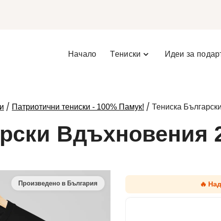
Начало
Тениски
Идеи за подар
/
/ Тениска Българск
и
Патриотични тениски - 100% Памук!
арски Вдъхновения 
🔥 На