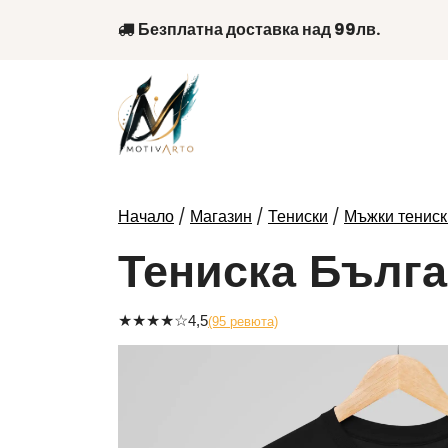
Skip
Безплатна доставка над 99лв.
to
content
/
/
/
Начало
Магазин
Тениски
Мъжки тениск
Тениска Бълг
★
★
★
★
☆
4,5
(95 ревюта)