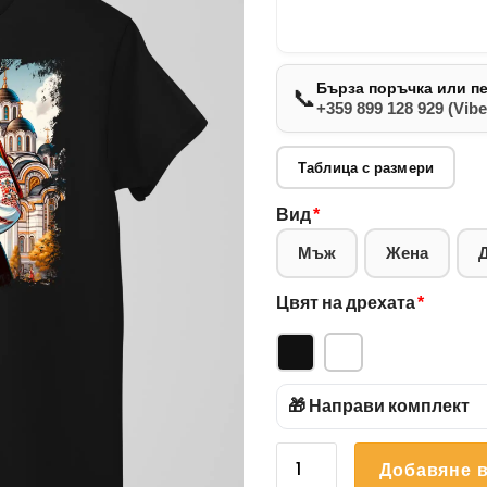
Бърза поръчка или п
📞
+359 899 128 929 (Vibe
Таблица с размери
Вид
*
Мъж
Жена
Цвят на дрехата
*
🎁 Направи комплект
количество
Добавяне в
за