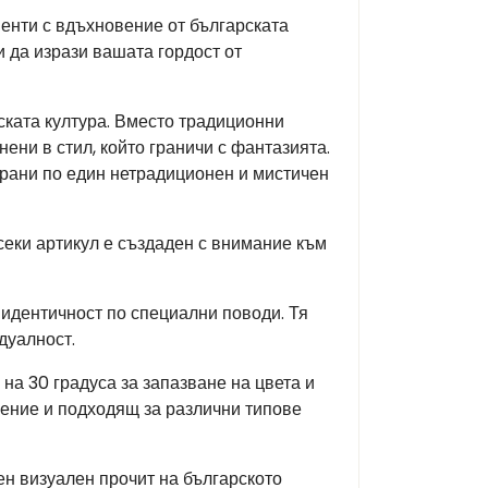
енти с вдъхновение от българската
и да изрази вашата гордост от
ката култура. Вместо традиционни
ени в стил, който граничи с фантазията.
ирани по един нетрадиционен и мистичен
секи артикул е създаден с внимание към
 идентичност по специални поводи. Тя
дуалност.
на 30 градуса за запазване на цвета и
жение и подходящ за различни типове
лен визуален прочит на българското