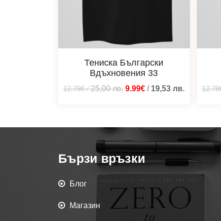
Тениска Български
Вдъхновения 33
12.78€
/
25,00
лв.
9.99€
/
19,53
лв.
12.78
Бързи връзки
Блог
Магазин