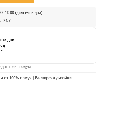
0–16:00 (делнични дни)
: 24/7
тни дни
лед
не
ждат този продукт
и от 100% памук | Български дизайни