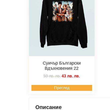
Суичър Български
Вдъхновения 22
59 лв.
лв.
43 лв.
лв.
Преглед
Описание