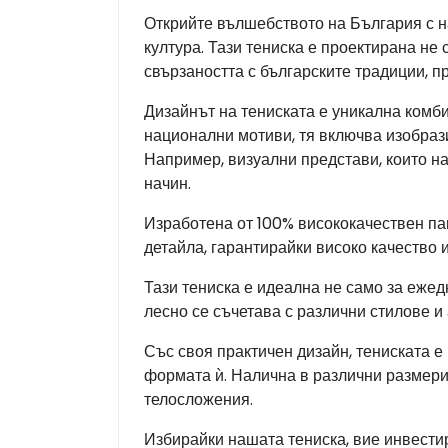
Открийте вълшебството на България с н
култура. Тази тениска е проектирана не 
свързаността с българските традиции, 
Дизайнът на тениската е уникална комб
национални мотиви, тя включва изобрази
Например, визуални представи, които н
начин.
Изработена от 100% висококачествен па
детайла, гарантирайки високо качество и
Тази тениска е идеална не само за ежед
лесно се съчетава с различни стилове и
Със своя практичен дизайн, тениската е
формата ѝ. Налична в различни размери
телосложения.
Избирайки нашата тениска, вие инвестир