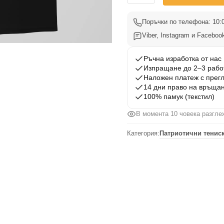
Тениска
Български
Поръчки по телефона: 10:0
Вдъхновения
Viber, Instagram и Facebook
22
Ръчна изработка от нас
Изпращане до 2–3 рабо
Наложен платеж с прег
14 дни право на връща
100% памук (текстил)
В момента 10 човека разгле
Категория:
Патриотични тениск