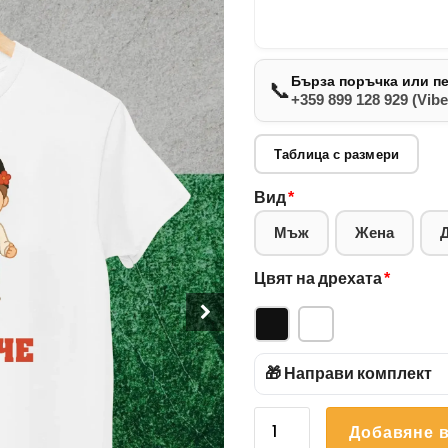
Бърза поръчка или п
📞
+359 899 128 929 (Vibe
Таблица с размери
Вид
*
Мъж
Жена
Цвят на дрехата
*
🎁 Направи комплект
количество
Добавяне в
за