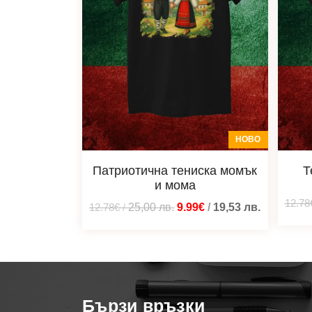
НОВО
Патриотична тениска момък
Т
и мома
12.78
12.78€
/
25,00
лв.
9.99€
/
19,53
лв.
Бързи връзки