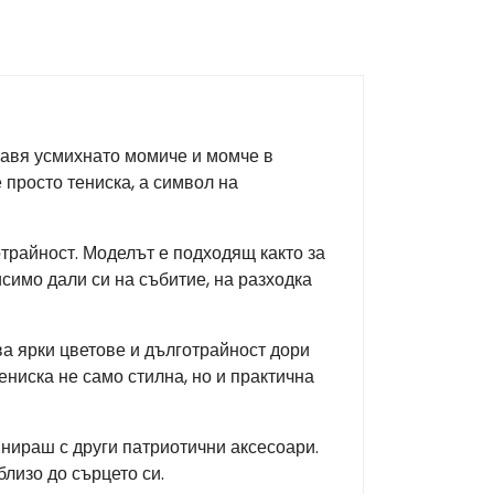
тавя усмихнато момиче и момче в
 просто тениска, а символ на
отрайност. Моделът е подходящ както за
исимо дали си на събитие, на разходка
ва ярки цветове и дълготрайност дори
ениска не само стилна, но и практична
инираш с други патриотични аксесоари.
близо до сърцето си.