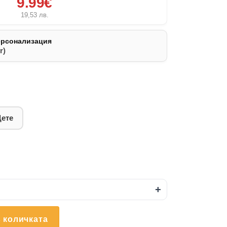
9.99€
19,53
лв.
ерсонализация
r)
Дете
+
 количката