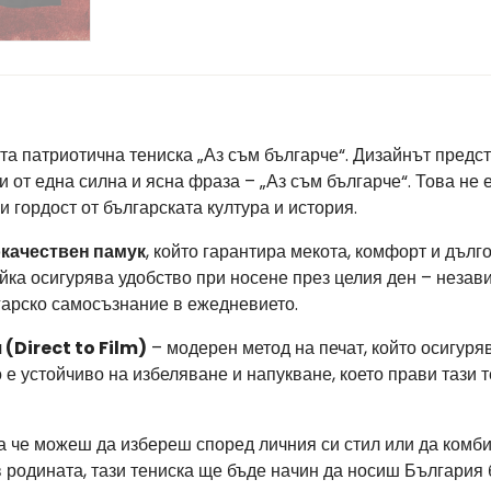
та патриотична тениска „Аз съм българче“. Дизайнът предс
 от една силна и ясна фраза – „Аз съм българче“. Това не е
 гордост от българската култура и история.
качествен памук
, който гарантира мекота, комфорт и дълг
ойка осигурява удобство при носене през целия ден – незав
гарско самосъзнание в ежедневието.
 (Direct to Film)
– модерен метод на печат, който осигуря
е устойчиво на избеляване и напукване, което прави тази т
ка че можеш да избереш според личния си стил или да комб
в родината, тази тениска ще бъде начин да носиш България 