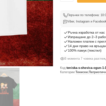
Тениска
аз
съм
Поръчки по телефона: 10:0
Българче
Viber, Instagram и Facebook
#1
Ръчна изработка от нас
Изпращане до 2–3 рабо
Наложен платеж с прег
14 дни право на връща
100% памук (текстил)
В момента 7 човека разглеж
Код:
teniska-s-shevica-ogun-1-
Категории:
Тениски
,
Патриотичн