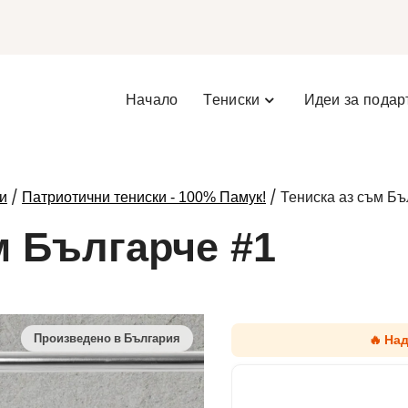
Начало
Тениски
Идеи за подар
/
/ Тениска аз съм Бъ
и
Патриотични тениски - 100% Памук!
м Българче #1
🔥 На