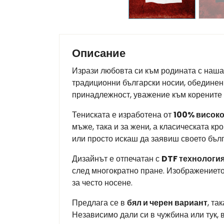
Описание
Изрази любовта си към родината с наша
традиционни български носии, обединени
принадлежност, уважение към корените и
Тениската е изработена от
100% високо
мъже, така и за жени, а класическата кр
или просто искаш да заявиш своето бъл
Дизайнът е отпечатан с
DTF технология
след многократно пране. Изображението 
за често носене.
Предлага се в
бял и черен вариант
, та
Независимо дали си в чужбина или тук, 