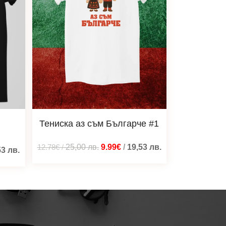
Тениска аз съм Българче #1
12.78€
/
25,00
лв.
9.99€
/
19,53
лв.
53
лв.