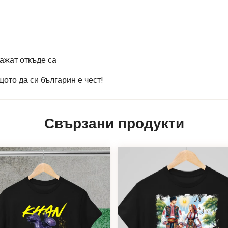
кажат откъде са
щото да си българин е чест!
Свързани продукти