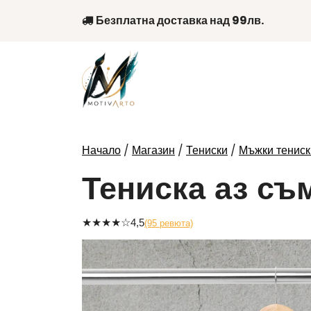
Skip
Безплатна доставка над 99лв.
to
content
/
/
/
Начало
Магазин
Тениски
Мъжки тениск
Тениска аз съ
★
★
★
★
☆
4,5
(95 ревюта)