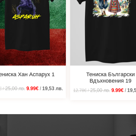
ениска Хан Аспарух 1
Тениска Български
Вдъхновения 19
€
/
25,00
лв.
9.99€
/
19,53
лв.
12.78€
/
25,00
лв.
9.99€
/
19,