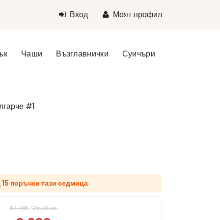
Вход
Моят профил
ък
Чаши
Възглавнички
Суичъри
лгарче #1
д 15 поръчки тази седмица
12.78€
/
25,00
лв.