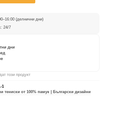
0–16:00 (делнични дни)
: 24/7
тни дни
лед
не
дат този продукт
1-1
и тениски от 100% памук | Български дизайни