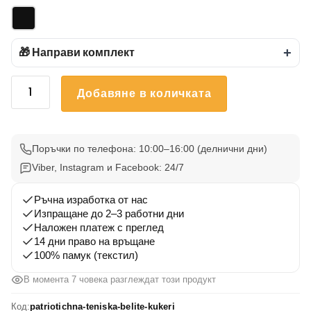
🎁 Направи комплект
+
количество
Добавяне в количката
за
Патриотична
тениска
"Белите
Поръчки по телефона: 10:00–16:00 (делнични дни)
Кукери"
Viber, Instagram и Facebook: 24/7
Ръчна изработка от нас
Изпращане до 2–3 работни дни
Наложен платеж с преглед
14 дни право на връщане
100% памук (текстил)
В момента 7 човека разглеждат този продукт
Код:
patriotichna-teniska-belite-kukeri