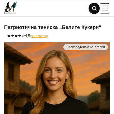
Skip
to
content
Патриотична тениска „Белите Кукери“
★
★
★
★
☆
4,5
(95 ревюта)