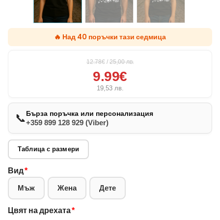
🔥 Над 40 поръчки тази седмица
12.78€
/
25,00
лв.
9.99€
19,53
лв.
Бърза поръчка или персонализация
📞
+359 899 128 929 (Viber)
Таблица с размери
Вид
*
Мъж
Жена
Дете
Цвят на дрехата
*