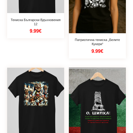
Тениска Български Вдъхновения
12
9.99€
Патриотична тениска „Белите
Кукери“
9.99€