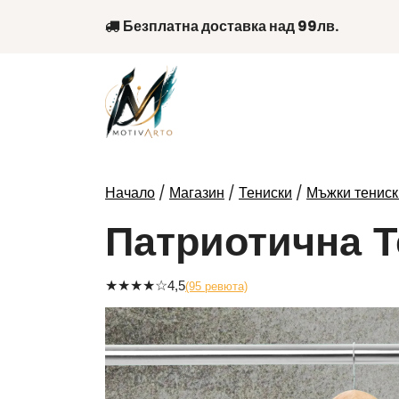
Skip
Безплатна доставка над 99лв.
to
content
/
/
/
Начало
Магазин
Тениски
Мъжки тениск
Патриотична Т
★
★
★
★
☆
4,5
(95 ревюта)