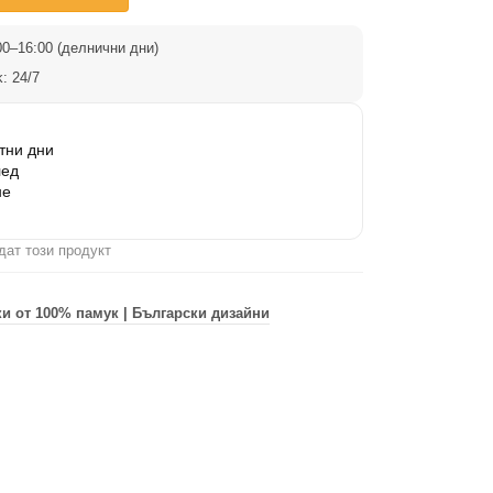
0–16:00 (делнични дни)
: 24/7
тни дни
лед
не
дат този продукт
и от 100% памук | Български дизайни