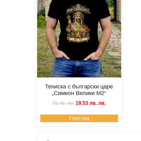
Тениска с български царе
„Симеон Велики M2“
25 лв.
лв.
19.53 лв.
лв.
Преглед