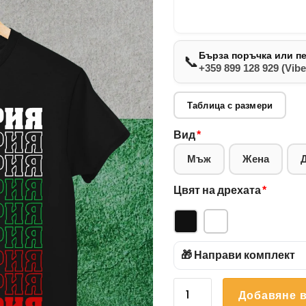
Бърза поръчка или п
📞
+359 899 128 929 (Vibe
Таблица с размери
Вид
*
Мъж
Жена
Цвят на дрехата
*
🎁 Направи комплект
количество
Добавяне в
за