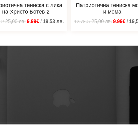
риотична тениска с лика
Патриотична тениска м
на Христо Ботев 2
и мома
€
/
25,00
лв.
9.99€
/
19,53
лв.
12.78€
/
25,00
лв.
9.99€
/
19,
ени © 2026 Мотиварто дизайни - тениски, суичъри, блузи | 