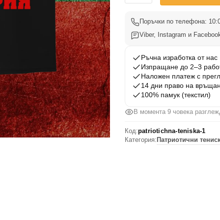
Патриотична
Тениска
Поръчки по телефона: 10:0
1
Viber, Instagram и Facebook
Ръчна изработка от нас
Изпращане до 2–3 рабо
Наложен платеж с прег
14 дни право на връща
100% памук (текстил)
В момента 9 човека разглеж
Код:
patriotichna-teniska-1
Категория:
Патриотични тениск