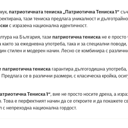
мук,
патриотичната тениска „Патриотична Тениска 1“
съч
ектирана, тази тениска предлага уникалност и дълготрайно
иски
с изразена национална идентичност.
лтура на България, тази
патриотична тениска
не е просто 
както за ежедневна употреба, така и за специални поводи,
дин стилен и модерен начин. Лесно се комбинира с различн
и
патриотична тениска
гарантира дългогодишна употреба, 
 Предлага се в различни размери, с класическа кройка, ос
атриотична Тениска 1“
, вие не просто носите дреха, а из
. Това е перфектният начин да се откроите и да покажете 
л с непреходна национална гордост.