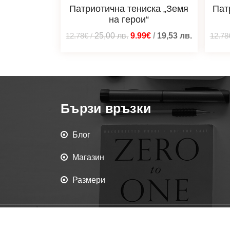
Патриотична тениска „Земя
Пат
на герои“
12.78€
/
25,00
лв.
9.99€
/
19,53
лв.
12.78
Бързи връзки
Блог
Магазин
Размери
Всички права запаз