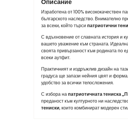
Описание
Изработена от 100% висококачествен па
българското наследство. Внимателно про
за всеки, който търси
патриотични тен
С вдъхновение от славната история и ку
вашето уважение към страната. Идеална 
своята привързаност към родината по е
всеки аутфит.
Практичният и издръжлив дизайн на таз
градуса ще запази нейния цвят и форма.
удобство за всички телосложения.
С избора на
патриотичната тениска „П
преданост към културното ни наследство
тениски
, които комбинират модерен сти