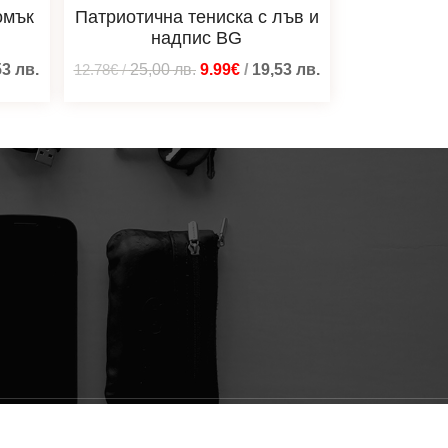
омък
Патриотична тениска с лъв и
надпис BG
53
лв.
12.78€
/
25,00
лв.
9.99€
/
19,53
лв.
Изградено от
Blacatz