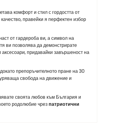
етава комфорт и стил с гордостта от
 качество, правейки я перфектен избор
част от гардероба ви, а символ на
 тя ви позволява да демонстрирате
и аксесоари, придавайки завършеност на
докато препоръчителното пране на 30
игуряваща свобода на движение и
разявате своята любов към България и
своето родолюбие чрез
патриотични