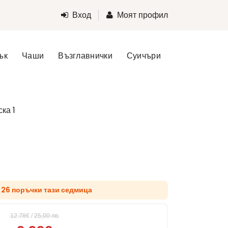
Вход
Моят профил
ък
Чаши
Възглавнички
Суичъри
ка 1
д 26 поръчки тази седмица
12.78€
/
25,00
лв.