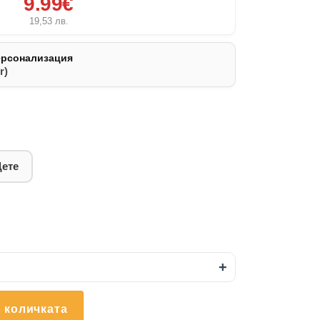
9.99€
19,53
лв.
ерсонализация
r)
Дете
+
 количката