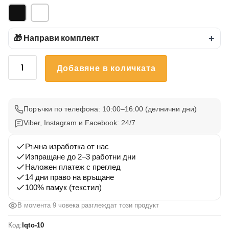
🎁 Направи комплект
+
количество
Добавяне в количката
за
Тениска
Летни
Вълни
Поръчки по телефона: 10:00–16:00 (делнични дни)
10
Viber, Instagram и Facebook: 24/7
Ръчна изработка от нас
Изпращане до 2–3 работни дни
Наложен платеж с преглед
14 дни право на връщане
100% памук (текстил)
В момента 9 човека разглеждат този продукт
Код:
lqto-10