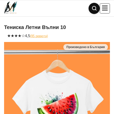
Skip
to
content
Тениска Летни Вълни 10
★
★
★
★
☆
4,5
(95 ревюта)