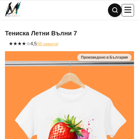
Skip
to
content
Тениска Летни Вълни 7
★
★
★
★
☆
4,5
(95 ревюта)