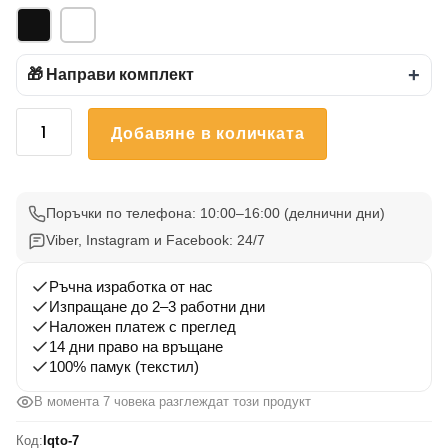
🎁 Направи комплект
+
количество
Добавяне в количката
за
Тениска
Летни
Вълни
Поръчки по телефона: 10:00–16:00 (делнични дни)
7
Viber, Instagram и Facebook: 24/7
Ръчна изработка от нас
Изпращане до 2–3 работни дни
Наложен платеж с преглед
14 дни право на връщане
100% памук (текстил)
В момента 7 човека разглеждат този продукт
Код:
lqto-7