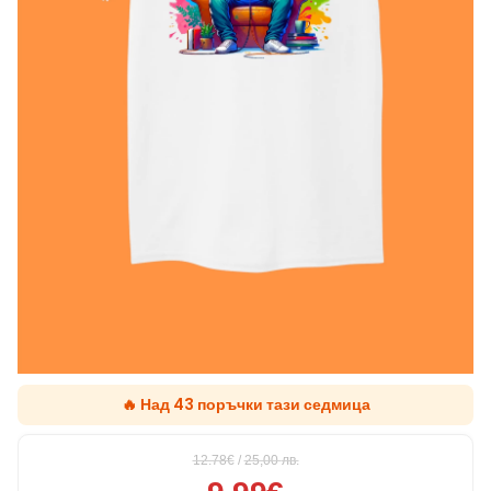
🔥 Над 43 поръчки тази седмица
12.78€
/
25,00
лв.