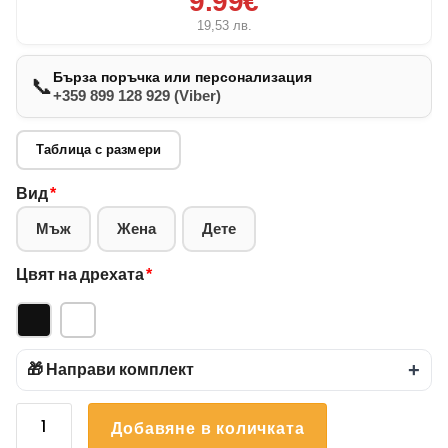
9.99€
19,53
лв.
Бърза поръчка или персонализация
📞
+359 899 128 929 (Viber)
Таблица с размери
Вид
*
Мъж
Жена
Дете
Цвят на дрехата
*
🎁 Направи комплект
+
количество
Добавяне в количката
за