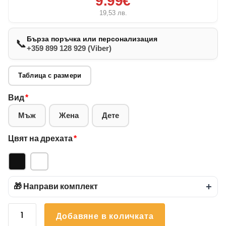
9.99€
19,53
лв.
Бърза поръчка или персонализация
📞
+359 899 128 929 (Viber)
Таблица с размери
Вид
*
Мъж
Жена
Дете
Цвят на дрехата
*
🎁 Направи комплект
+
количество
Добавяне в количката
за