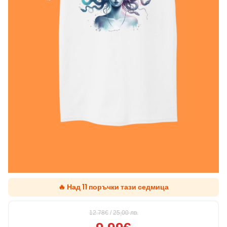
🔥 Над 11 поръчки тази седмица
12.78€
/
25,00
лв.