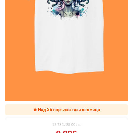
🔥 Над 35 поръчки тази седмица
12.78€
/
25,00
лв.