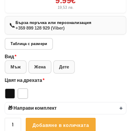
9.99€
19,53
лв.
Бърза поръчка или персонализация
📞
+359 899 128 929 (Viber)
Таблица с размери
Вид
*
Мъж
Жена
Дете
Цвят на дрехата
*
🎁 Направи комплект
+
количество
Добавяне в количката
за