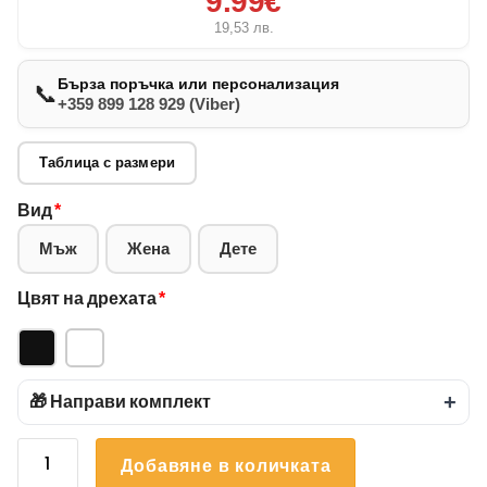
9.99€
19,53
лв.
Бърза поръчка или персонализация
📞
+359 899 128 929 (Viber)
Таблица с размери
Вид
*
Мъж
Жена
Дете
Цвят на дрехата
*
🎁 Направи комплект
+
количество
Добавяне в количката
за