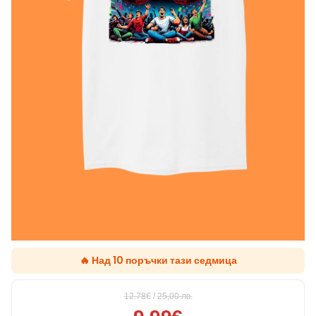
🔥 Над 10 поръчки тази седмица
12.78€
/
25,00
лв.