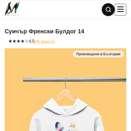
Skip
to
content
Суичър Френски Булдог 14
★
★
★
★
☆
4,5
(95 ревюта)