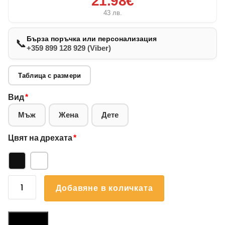
21.98€
43
лв.
Бърза поръчка или персонализация
📞
+359 899 128 929 (Viber)
Таблица с размери
Вид
*
Мъж
Жена
Дете
Цвят на дрехата
*
количество
Добавяне в количката
за
Суичър
Френски
Размери