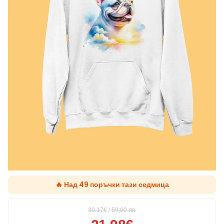
🔥 Над 49 поръчки тази седмица
30.17€
/
59,00
лв.