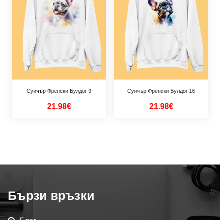
Суичър Френски Булдог 9
Суичър Френски Булдог 16
21.98€
21.98€
Бързи връзки