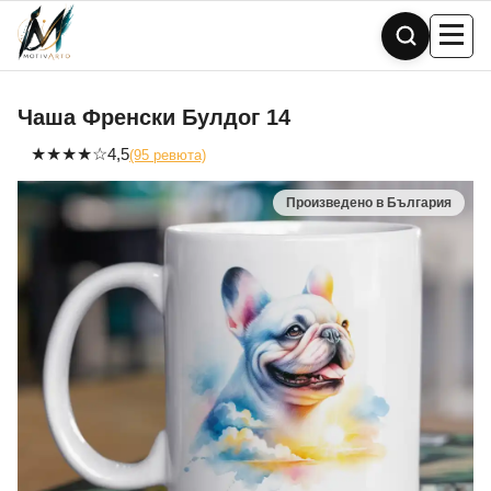
Skip
to
content
Чаша Френски Булдог 14
★
★
★
★
☆
4,5
(95 ревюта)