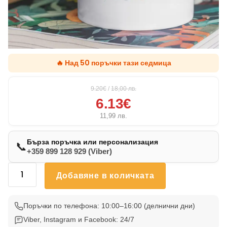
🔥 Над 50 поръчки тази седмица
9.20€
/
18,00
лв.
6.13€
11,99
лв.
Бърза поръчка или персонализация
📞
+359 899 128 929 (Viber)
количество
Добавяне в количката
за
Чаша
Френски
Поръчки по телефона: 10:00–16:00 (делнични дни)
Булдог
Viber, Instagram и Facebook: 24/7