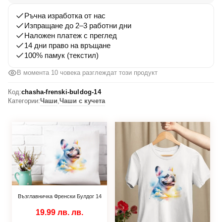
14
Ръчна изработка от нас
Изпращане до 2–3 работни дни
Наложен платеж с преглед
14 дни право на връщане
100% памук (текстил)
В момента 10 човека разглеждат този продукт
Код:
chasha-frenski-buldog-14
Категории:
Чаши
,
Чаши с кучета
Възглавничка Френски Булдог 14
19.99 лв.
лв.