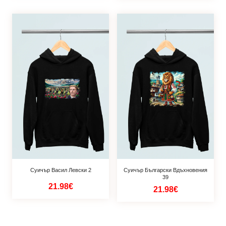
Суичър Васил Левски 2
Суичър Български Вдъхновения
39
21.98€
21.98€