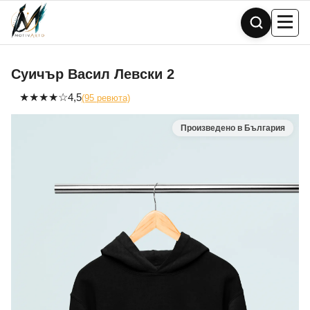
Skip
to
content
Суичър Васил Левски 2
★
★
★
★
☆
4,5
(95 ревюта)