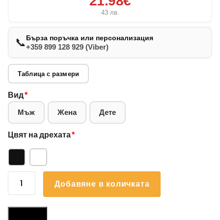
21.98€
43
лв.
Бърза поръчка или персонализация
📞
+359 899 128 929 (Viber)
Таблица с размери
Вид
*
Мъж
Жена
Дете
Цвят на дрехата
*
количество
Добавяне в количката
за
Суичър
Васил
Размери