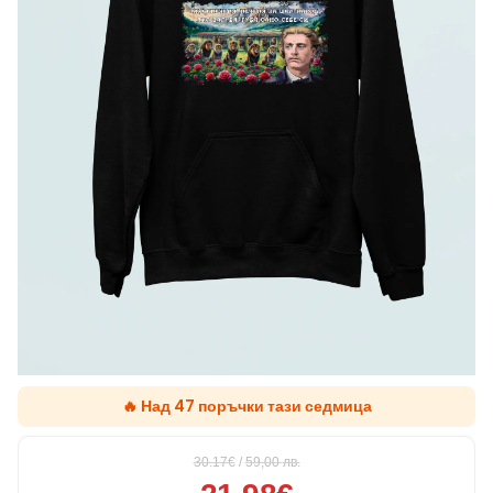
🔥 Над 47 поръчки тази седмица
30.17€
/
59,00
лв.