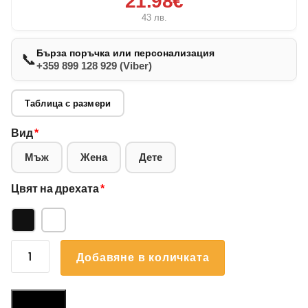
21.98€
43
лв.
Бърза поръчка или персонализация
📞
+359 899 128 929 (Viber)
Таблица с размери
Вид
*
Мъж
Жена
Дете
Цвят на дрехата
*
количество
Добавяне в количката
за
Суичър
Васил
Размери