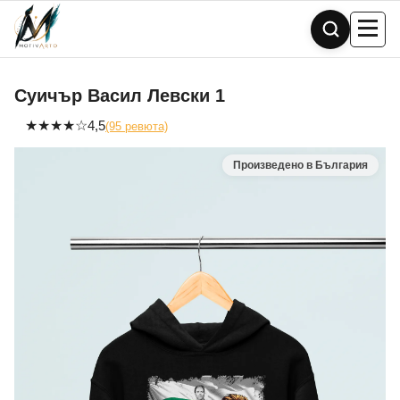
Skip
to
content
Суичър Васил Левски 1
★
★
★
★
☆
4,5
(95 ревюта)