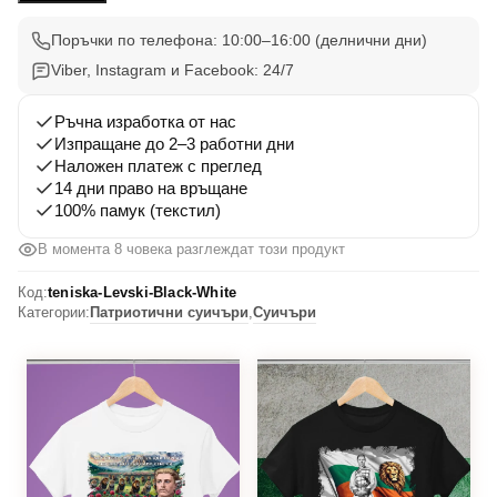
Левски
1
Поръчки по телефона: 10:00–16:00 (делнични дни)
Viber, Instagram и Facebook: 24/7
Ръчна изработка от нас
Изпращане до 2–3 работни дни
Наложен платеж с преглед
14 дни право на връщане
100% памук (текстил)
В момента 8 човека разглеждат този продукт
Код:
teniska-Levski-Black-White
Категории:
Патриотични суичъри
,
Суичъри