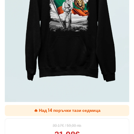
🔥 Над 14 поръчки тази седмица
30.17€
/
59,00
лв.