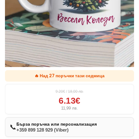
🔥 Над 27 поръчки тази седмица
9.20€
/
18,00
лв.
6.13€
11,99
лв.
Бърза поръчка или персонализация
📞
+359 899 128 929 (Viber)