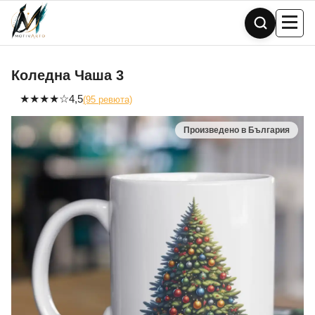
Skip
to
content
Коледна Чаша 3
★
★
★
★
☆
4,5
(95 ревюта)