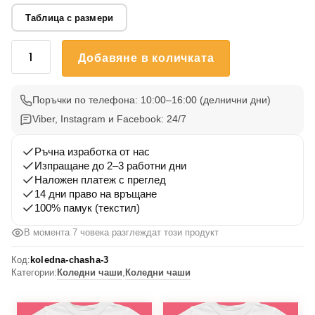
Таблица с размери
количество
Добавяне в количката
за
Коледна
Чаша
Поръчки по телефона: 10:00–16:00 (делнични дни)
3
Viber, Instagram и Facebook: 24/7
Ръчна изработка от нас
Изпращане до 2–3 работни дни
Наложен платеж с преглед
14 дни право на връщане
100% памук (текстил)
В момента 7 човека разглеждат този продукт
Код:
koledna-chasha-3
Категории:
Коледни чаши
,
Коледни чаши