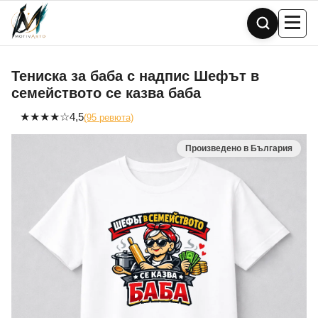
Skip
to
content
Тениска за баба с надпис Шефът в
семейството се казва баба
★
★
★
★
☆
4,5
(95 ревюта)