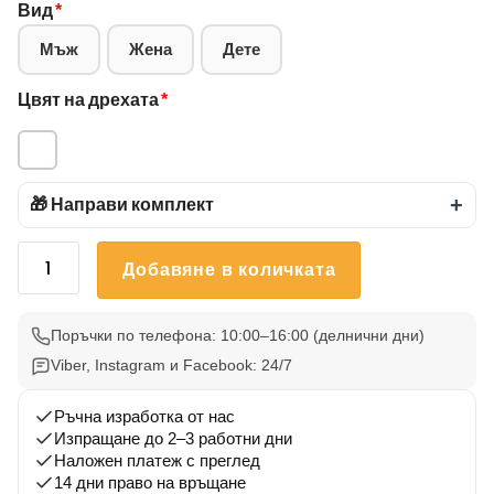
Вид
*
Мъж
Жена
Дете
Цвят на дрехата
*
🎁 Направи комплект
+
количество
Добавяне в количката
за
Тениска
за
Поръчки по телефона: 10:00–16:00 (делнични дни)
баба
Viber, Instagram и Facebook: 24/7
с
надпис
Ръчна изработка от нас
Шефът
Изпращане до 2–3 работни дни
Наложен платеж с преглед
в
14 дни право на връщане
семейството