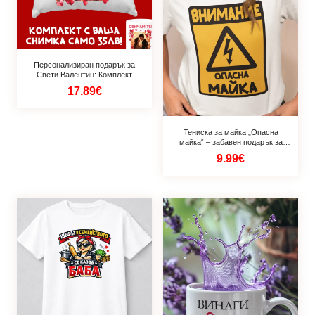
Персонализиран подарък за
Свети Валентин: Комплект
персонализирана възглавничка и
17.89€
чаша
Тениска за майка „Опасна
майка“ – забавен подарък за
мама
9.99€